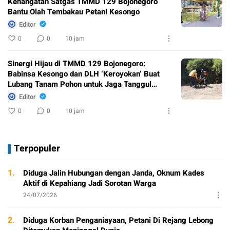
Kehangatan Satgas TMMD 129 Bojonegoro
Bantu Olah Tembakau Petani Kesongo
Editor
0
0
10 jam
Sinergi Hijau di TMMD 129 Bojonegoro:
Babinsa Kesongo dan DLH ‘Keroyokan’ Buat
Lubang Tanam Pohon untuk Jaga Tanggul
Sungai
Editor
0
0
10 jam
Terpopuler
1.
Diduga Jalin Hubungan dengan Janda, Oknum Kades
Aktif di Kepahiang Jadi Sorotan Warga
24/07/2026
2.
Diduga Korban Penganiayaan, Petani Di Rejang Lebong