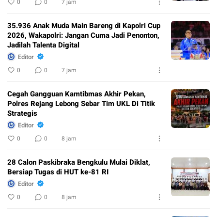
0
0
7 jam
35.936 Anak Muda Main Bareng di Kapolri Cup
2026, Wakapolri: Jangan Cuma Jadi Penonton,
Jadilah Talenta Digital
Editor
0
0
7 jam
Cegah Gangguan Kamtibmas Akhir Pekan,
Polres Rejang Lebong Sebar Tim UKL Di Titik
Strategis
Editor
0
0
8 jam
28 Calon Paskibraka Bengkulu Mulai Diklat,
Bersiap Tugas di HUT ke-81 RI
Editor
0
0
8 jam