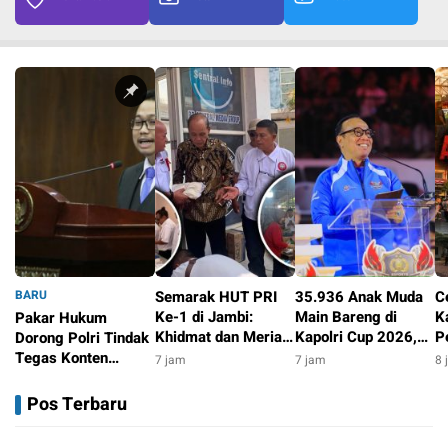
BARU
Semarak HUT PRI
35.936 Anak Muda
C
Ke-1 di Jambi:
Main Bareng di
K
Pakar Hukum
Khidmat dan Meriah
Kapolri Cup 2026,
P
Dorong Polri Tindak
Lewat Aksi Sosial
Wakapolri: Jangan
R
Tegas Konten
7 jam
7 jam
8 
Cuma Jadi
S
Medsos yang
4 jam
Penonton, Jadilah
Ti
Mengandung
Pos Terbaru
Talenta Digital
Provokasi