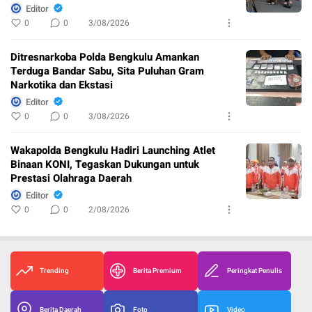
Editor
0
0
3/08/2026
Ditresnarkoba Polda Bengkulu Amankan
Terduga Bandar Sabu, Sita Puluhan Gram
Narkotika dan Ekstasi
Editor
0
0
3/08/2026
Wakapolda Bengkulu Hadiri Launching Atlet
Binaan KONI, Tegaskan Dukungan untuk
Prestasi Olahraga Daerah
Editor
0
0
2/08/2026
Trending
Berita Premium
Peringkat Penulis
Berita Daerah
Foto
Video