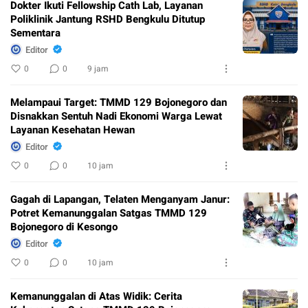
Dokter Ikuti Fellowship Cath Lab, Layanan
Poliklinik Jantung RSHD Bengkulu Ditutup
Sementara
Editor
0
0
9 jam
Melampaui Target: TMMD 129 Bojonegoro dan
Disnakkan Sentuh Nadi Ekonomi Warga Lewat
Layanan Kesehatan Hewan
Editor
0
0
10 jam
Gagah di Lapangan, Telaten Menganyam Janur:
Potret Kemanunggalan Satgas TMMD 129
Bojonegoro di Kesongo
Editor
0
0
10 jam
Kemanunggalan di Atas Widik: Cerita