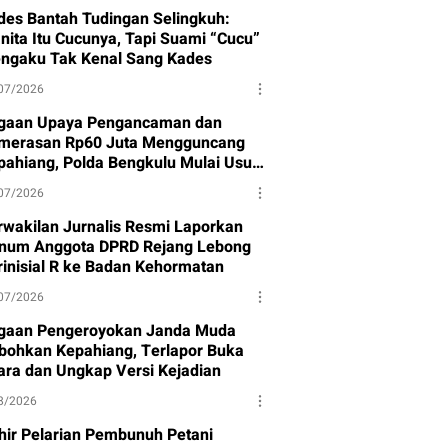
des Bantah Tudingan Selingkuh:
nita Itu Cucunya, Tapi Suami “Cucu”
ngaku Tak Kenal Sang Kades
07/2026
gaan Upaya Pengancaman dan
merasan Rp60 Juta Mengguncang
pahiang, Polda Bengkulu Mulai Usut
sus
07/2026
rwakilan Jurnalis Resmi Laporkan
num Anggota DPRD Rejang Lebong
rinisial R ke Badan Kehormatan
07/2026
gaan Pengeroyokan Janda Muda
bohkan Kepahiang, Terlapor Buka
ara dan Ungkap Versi Kejadian
8/2026
hir Pelarian Pembunuh Petani