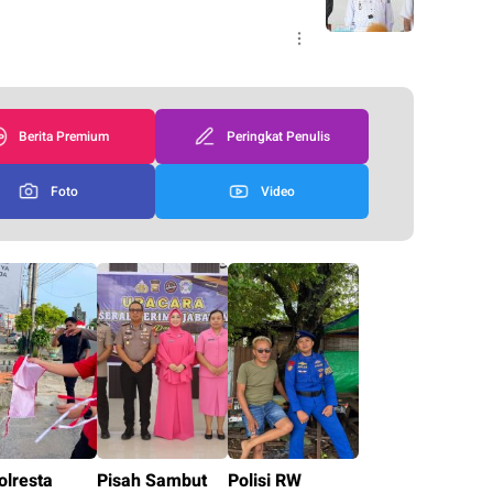
Berita Premium
Peringkat Penulis
Foto
Video
olresta
Pisah Sambut
Polisi RW