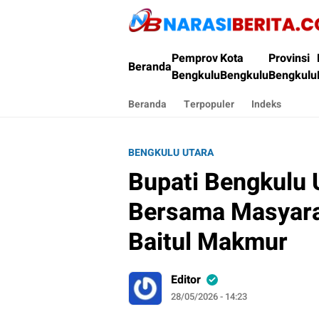
Narasi Berita
Pemprov
Kota
Provinsi
Beranda
Bengkulu
Bengkulu
Bengkulu
Beranda
Terpopuler
Indeks
BENGKULU UTARA
Bupati Bengkulu U
Bersama Masyara
Baitul Makmur
Editor
28/05/2026 - 14:23