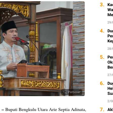
3.
Ka
Wa
Me
29/
4.
Du
Pe
Ke
Ka
28/
5.
Pe
Ok
Be
27/
6.
Du
He
Perbesar
Su
2/0
7.
. –
Bupati Bengkulu Utara Arie Septia Adinata,
Ak