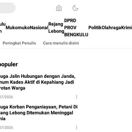
DPRD
ulu
Rejang
Mukomuko
Nasional
PROV
Politik
Olahraga
Krim
n
Lebong
BENGKULU
Peringkat Penulis
Cara menulis disini
populer
duga Jalin Hubungan dengan Janda,
num Kades Aktif di Kepahiang Jadi
rotan Warga
07/2026
duga Korban Penganiayaan, Petani Di
jang Lebong Ditemukan Meninggal
nia
07/2026