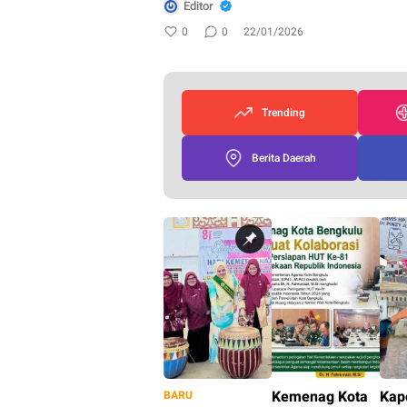
Editor
0
0
22/01/2026
Trending
Berita Daerah
Kemenag Kota
Kap
BARU