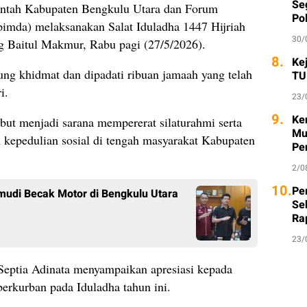
Seg
rintah Kabupaten Bengkulu Utara dan Forum
Po
imda) melaksanakan Salat Iduladha 1447 Hijriah
30/
g Baitul Makmur, Rabu pagi (27/5/2026).
8.
Ke
ung khidmat dan dipadati ribuan jamaah yang telah
TU
i.
23/
9.
Ke
ut menjadi sarana mempererat silaturahmi serta
Mu
 kepedulian sosial di tengah masyarakat Kabupaten
Pe
2/0
10.
Per
mudi Becak Motor di Bengkulu Utara
Se
Ra
23/
 Septia Adinata menyampaikan apresiasi kepada
berkurban pada Iduladha tahun ini.