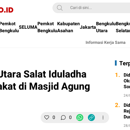
Pemkot
Pemkot
Kabupaten
Bengkulu
Bengk
SELUMA
Jakarta
Bengkulu
Bengkulu
Asahan
Utara
Selata
Informasi Kerja Sama
Ter
tara Salat Iduladha
1.
Di
Ok
kat di Masjid Agung
So
24/
2.
Di
Re
Du
0
0
28/