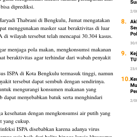
Su
 bisa diprediksi.
2/0
Haryadi Thabrani di Bengkulu, Jumat mengatakan
8.
Ak
apat menggunakan masker saat beraktivitas di luar
Seg
Po
A di wilayah tersebut telah mencapai 30.304 kasus.
30/
agar menjaga pola makan, mengkonsumsi makanan
9.
Ke
t beraktivitas agar terhindar dari wabah penyakit
TU
23/
us ISPA di Kota Bengkulu termasuk tinggi, namun
10.
Ke
nyakit tersebut dapat sembuh dengan sendirinya.
Mu
u untuk mengurangi konsumen makanan yang
Pe
b dapat menyebabkan batuk serta menghindari
2/0
aga kesehatan dengan mengkonsumsi air putih yang
at yang cukup.
rinfeksi ISPA disebabkan karena adanya virus
emua usia baik dari balita hingga lansia khususnya