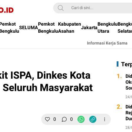
Pemkot
Pemkot
Kabupaten
Bengkulu
Bengk
SELUMA
Jakarta
Bengkulu
Bengkulu
Asahan
Utara
Selata
Informasi Kerja Sama
Ter
it ISPA, Dinkes Kota
1.
Di
Ok
 Seluruh Masyarakat
So
24/
2.
Di
Re
Du
0
0
28/