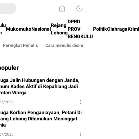
DPRD
ulu
Rejang
Mukomuko
Nasional
PROV
Politik
Olahraga
Krim
n
Lebong
BENGKULU
Peringkat Penulis
Cara menulis disini
populer
duga Jalin Hubungan dengan Janda,
num Kades Aktif di Kepahiang Jadi
rotan Warga
07/2026
duga Korban Penganiayaan, Petani Di
jang Lebong Ditemukan Meninggal
nia
07/2026