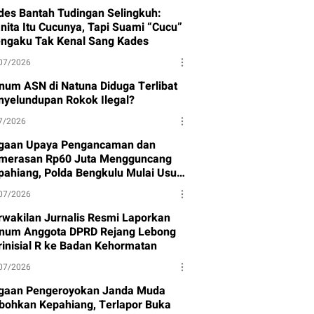
des Bantah Tudingan Selingkuh:
nita Itu Cucunya, Tapi Suami “Cucu”
ngaku Tak Kenal Sang Kades
07/2026
num ASN di Natuna Diduga Terlibat
nyelundupan Rokok Ilegal?
7/2026
gaan Upaya Pengancaman dan
merasan Rp60 Juta Mengguncang
pahiang, Polda Bengkulu Mulai Usut
sus
07/2026
rwakilan Jurnalis Resmi Laporkan
num Anggota DPRD Rejang Lebong
rinisial R ke Badan Kehormatan
07/2026
gaan Pengeroyokan Janda Muda
bohkan Kepahiang, Terlapor Buka