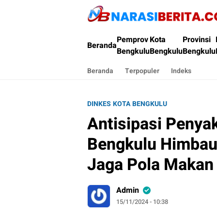
Narasi Berita
Pemprov
Kota
Provinsi
Beranda
Bengkulu
Bengkulu
Bengkulu
Beranda
Terpopuler
Indeks
DINKES KOTA BENGKULU
Antisipasi Penyak
Bengkulu Himbau
Jaga Pola Makan
Admin
15/11/2024 - 10:38