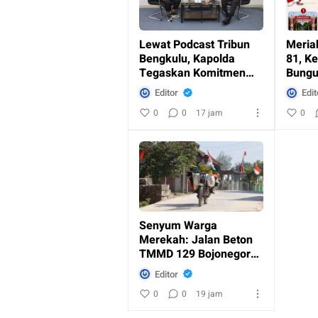
Lewat Podcast Tribun
Meria
Bengkulu, Kapolda
81, K
Tegaskan Komitmen
Bungu
Wujudkan Polri
Aksi S
Editor
Edit
Profesional dan
Lomba
0
0
17 jam
0
Humanis
Senyum Warga
Merekah: Jalan Beton
TMMD 129 Bojonegoro
di Kesongo Terwujud
Editor
0
0
19 jam