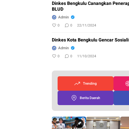
Dinkes Bengkulu Canangkan Penera
BLUD
Admin
0
0
22/11/2024
Dinkes Kota Bengkulu Gencar Sosial
Admin
0
0
11/10/2024
Trending
Berita Daerah