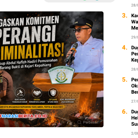
28/
3.
Ka
Wa
Me
29/
4.
Du
Pe
Ke
Ka
28/
5.
Pe
Ok
Be
27/
6.
Du
He
Perbesar
Su
2/0