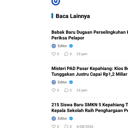
Baca Lainnya
Babak Baru Dugaan Perselingkuhan 
Periksa Pelapor
Editor
0
0
23 jam
Misteri PAD Pasar Kepahiang: Kios 
Tunggakan Justru Capai Rp1,2 Miliar
Editor
0
0
23 jam
215 Siswa Baru SMKN 5 Kepahiang T
Kepala Sekolah Raih Penghargaan 
Editor
0
0
6/08/2026