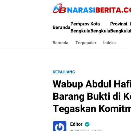
Narasi Berita
Pemprov
Kota
Provinsi
Beranda
Bengkulu
Bengkulu
Bengkulu
Beranda
Terpopuler
Indeks
KEPAHIANG
Wabup Abdul Haf
Barang Bukti di K
Tegaskan Komitme
Editor