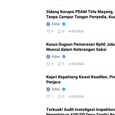
Sidang Korupsi PDAM Tirta Mayang,
Tanpa Campur Tangan Penyedia, Ku
Editor
0
0
6/08/2026
Kasus Dugaan Pemerasan Rp60 Jut
Muncul dalam Keterangan Saksi
Editor
0
0
6/08/2026
Kejari Kepahiang Kawal Keadilan, Pre
Penjara
Editor
1
0
6/08/2026
Terkuak! Audit Investigasi Inspekt
Pengelolaan ADD/DD Desa Senilai Rp