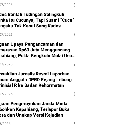
07/2026
des Bantah Tudingan Selingkuh:
nita Itu Cucunya, Tapi Suami “Cucu”
ngaku Tak Kenal Sang Kades
07/2026
gaan Upaya Pengancaman dan
merasan Rp60 Juta Mengguncang
pahiang, Polda Bengkulu Mulai Usut
sus
07/2026
rwakilan Jurnalis Resmi Laporkan
num Anggota DPRD Rejang Lebong
rinisial R ke Badan Kehormatan
07/2026
gaan Pengeroyokan Janda Muda
bohkan Kepahiang, Terlapor Buka
ara dan Ungkap Versi Kejadian
8/2026