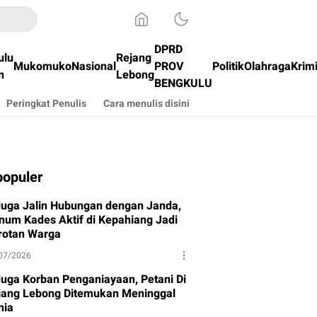
DPRD
ulu
Rejang
Mukomuko
Nasional
PROV
Politik
Olahraga
Krim
n
Lebong
BENGKULU
Peringkat Penulis
Cara menulis disini
populer
duga Jalin Hubungan dengan Janda,
num Kades Aktif di Kepahiang Jadi
rotan Warga
07/2026
duga Korban Penganiayaan, Petani Di
jang Lebong Ditemukan Meninggal
nia