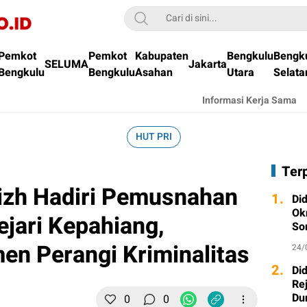
Pemkot
Pemkot
Kabupaten
Bengkulu
Bengk
SELUMA
Jakarta
Bengkulu
Bengkulu
Asahan
Utara
Selata
Informasi Kerja Sama
HUT PRI
Ter
izh Hadiri Pemusnahan
1.
Di
Ok
ejari Kepahiang,
So
n Perangi Kriminalitas
24/
2.
Di
Re
Du
0
0