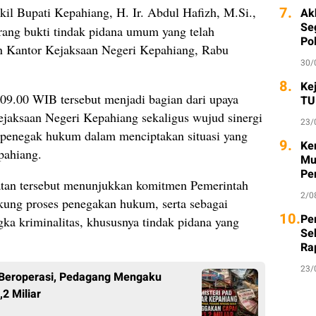
7.
il Bupati Kepahiang, H. Ir. Abdul Hafizh, M.Si.,
Ak
Seg
ang bukti tindak pidana umum yang telah
Po
n Kantor Kejaksaan Negeri Kepahiang, Rabu
30/
8.
Ke
 09.00 WIB tersebut menjadi bagian dari upaya
TU
jaksaan Negeri Kepahiang sekaligus wujud sinergi
23/
t penegak hukum dalam menciptakan situasi yang
9.
Ke
pahiang.
Mu
Pe
atan tersebut menunjukkan komitmen Pemerintah
2/0
ng proses penegakan hukum, serta sebagai
10.
Per
ka kriminalitas, khususnya tindak pidana yang
Se
Ra
23/
s Beroperasi, Pedagang Mengaku
2 Miliar