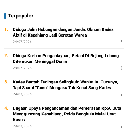
Terpopuler
1.
Diduga Jalin Hubungan dengan Janda, Oknum Kades
Aktif di Kepahiang Jadi Sorotan Warga
24/07/2026
2.
Diduga Korban Penganiayaan, Petani Di Rejang Lebong
Ditemukan Meninggal Dunia
28/07/2026
3.
Kades Bantah Tudingan Selingkuh: Wanita Itu Cucunya,
Tapi Suami “Cucu” Mengaku Tak Kenal Sang Kades
29/07/2026
4.
Dugaan Upaya Pengancaman dan Pemerasan Rp60 Juta
Mengguncang Kepahiang, Polda Bengkulu Mulai Usut
Kasus
28/07/2026