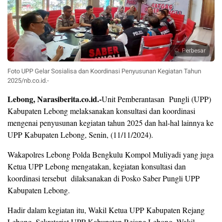
Perbesar
Foto UPP Gelar Sosialisa dan Koordinasi Penyusunan Kegiatan Tahun
2025/nb.co.id.-
Lebong, Narasiberita.co.id.-
Unit Pemberantasan Pungli (UPP)
Kabupaten Lebong melaksanakan konsultasi dan koordinasi
mengenai penyusunan kegiatan tahun 2025 dan hal-hal lainnya ke
UPP Kabupaten Lebong, Senin, (11/11/2024).
Wakapolres Lebong Polda Bengkulu Kompol Muliyadi yang juga
Ketua UPP Lebong mengatakan, kegiatan konsultasi dan
koordinasi tersebut dilaksanakan di Posko Saber Pungli UPP
Kabupaten Lebong.
Hadir dalam kegiatan itu, Wakil Ketua UPP Kabupaten Rejang
Lebong, Sekretariat UPP Kabupaten Rejang Lebong, Wakil