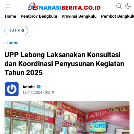
Narasi Berita
Home
Pemprov Bengkulu
Provinsi Bengkulu
Pemkot Bengkul
HUT PRI
LEBONG
UPP Lebong Laksanakan Konsultasi
dan Koordinasi Penyusunan Kegiatan
Tahun 2025
Admin
12/11/2024 - 03:19