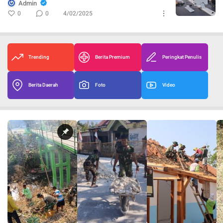
Admin
0
0
4/02/2025
Trending
Berita Premium
Peringkat Penulis
Berita Daerah
Foto
Video