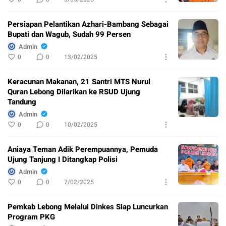
Persiapan Pelantikan Azhari-Bambang Sebagai
Bupati dan Wagub, Sudah 99 Persen
Admin
0
0
13/02/2025
Keracunan Makanan, 21 Santri MTS Nurul
Quran Lebong Dilarikan ke RSUD Ujung
Tandung
Admin
0
0
10/02/2025
Aniaya Teman Adik Perempuannya, Pemuda
Ujung Tanjung I Ditangkap Polisi
Admin
0
0
7/02/2025
Pemkab Lebong Melalui Dinkes Siap Luncurkan
Program PKG