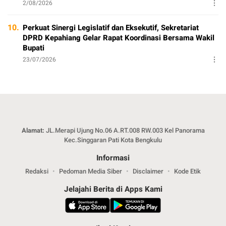
2/08/2026
10.
Perkuat Sinergi Legislatif dan Eksekutif, Sekretariat
DPRD Kepahiang Gelar Rapat Koordinasi Bersama Wakil
Bupati
23/07/2026
Alamat:
JL.Merapi Ujung No.06 A.RT.008 RW.003 Kel Panorama
Kec.Singgaran Pati Kota Bengkulu
Informasi
Redaksi
Pedoman Media Siber
Disclaimer
Kode Etik
Jelajahi Berita di Apps Kami