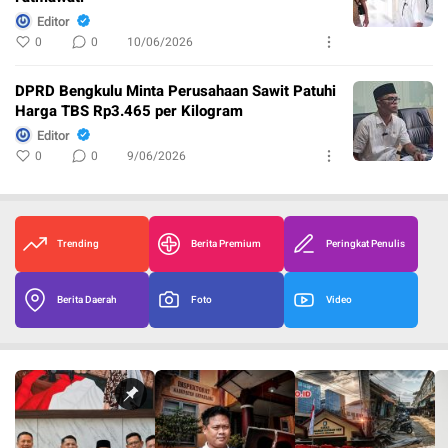
Editor
0
0
10/06/2026
DPRD Bengkulu Minta Perusahaan Sawit Patuhi
Harga TBS Rp3.465 per Kilogram
Editor
0
0
9/06/2026
Trending
Berita Premium
Peringkat Penulis
Berita Daerah
Foto
Video