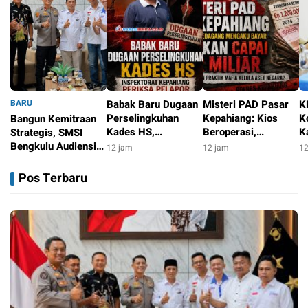
BARU
Babak Baru Dugaan
Misteri PAD Pasar
K
Perselingkuhan
Kepahiang: Kios
K
Bangun Kemitraan
Kades HS,
Beroperasi,
K
Strategis, SMSI
Inspektorat
Pedagang Mengaku
d
Bengkulu Audiensi
12 jam
12 jam
12
Kepahiang Periksa
Bayar, Tunggakan
R
dengan Kapolda
10 jam
Pelapor
Justru Capai Rp1,2
K
Bengkulu
Pos Terbaru
Miliar