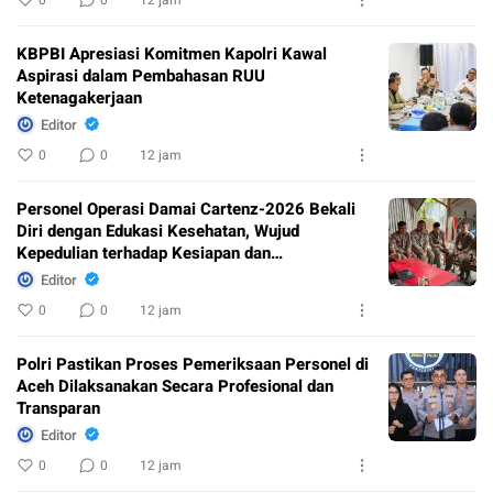
0
0
12 jam
KBPBI Apresiasi Komitmen Kapolri Kawal
Aspirasi dalam Pembahasan RUU
Ketenagakerjaan
Editor
0
0
12 jam
Personel Operasi Damai Cartenz-2026 Bekali
Diri dengan Edukasi Kesehatan, Wujud
Kepedulian terhadap Kesiapan dan
Kesejahteraan Anggota
Editor
0
0
12 jam
Polri Pastikan Proses Pemeriksaan Personel di
Aceh Dilaksanakan Secara Profesional dan
Transparan
Editor
0
0
12 jam