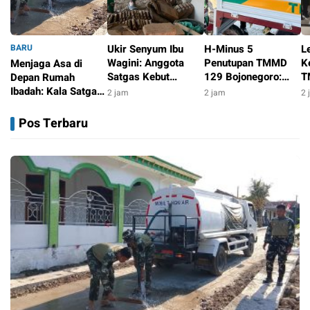
BARU
Ukir Senyum Ibu
H-Minus 5
L
Wagini: Anggota
Penutupan TMMD
K
Menjaga Asa di
Satgas Kebut
129 Bojonegoro:
T
Depan Rumah
Pembersihan dan
Satgas Kebut
B
Ibadah: Kala Satgas
2 jam
2 jam
2 
Finishing Sebelum
Penyelesaian
K
TMMD 129
1 jam
TMMD 129
Rumah Pak Kardo di
M
Bojonegoro Setia
Pos Terbaru
Bojonegoro Usai
Tengah Medan Sulit
W
Merawat Jalan Desa
Kesongo