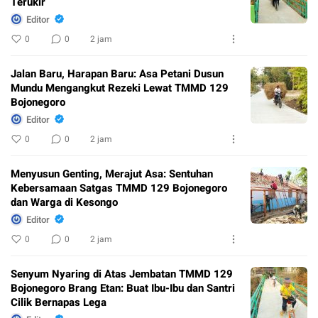
Terukir
Editor
0
0
2 jam
Jalan Baru, Harapan Baru: Asa Petani Dusun
Mundu Mengangkut Rezeki Lewat TMMD 129
Bojonegoro
Editor
0
0
2 jam
Menyusun Genting, Merajut Asa: Sentuhan
Kebersamaan Satgas TMMD 129 Bojonegoro
dan Warga di Kesongo
Editor
0
0
2 jam
Senyum Nyaring di Atas Jembatan TMMD 129
Bojonegoro Brang Etan: Buat Ibu-Ibu dan Santri
Cilik Bernapas Lega