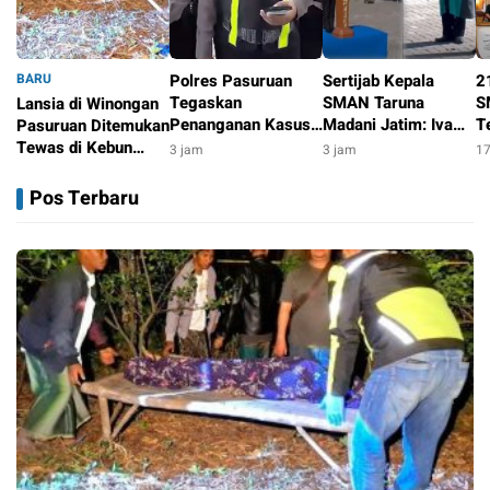
BARU
Polres Pasuruan
Sertijab Kepala
2
Tegaskan
SMAN Taruna
S
Lansia di Winongan
Penanganan Kasus
Madani Jatim: Iva
T
Pasuruan Ditemukan
Laka Lantas 2017
Evry Robiyansah
S
Tewas di Kebun
3 jam
3 jam
17
Telah Tuntas dan
Resmi Jimpin
K
Jeruk, Polisi dan
3 jam
Berkekuatan Hukum
Sekolah Berasrama
P
Tim Inafis Selidiki
Pos Terbaru
Tetap
Berbasis TNI AL &
P
Dugaan
Pesantren
Pembunuhan