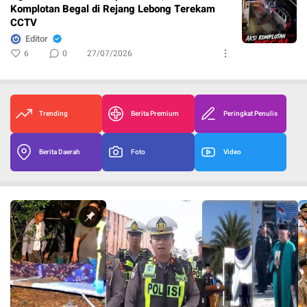
Komplotan Begal di Rejang Lebong Terekam
CCTV
Editor
6
0
27/07/2026
Trending
Berita Premium
Peringkat Penulis
Berita Daerah
Foto
Video