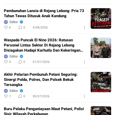
Pembunuhan Lansia di Rejang Lebong: Pria 73
Tahun Tewas Ditusuk Anak Kandung
Editor
6
0
3/08/2026
Waspada Puncak El Nino 2026: Ratusan
Personel Lintas Sektor Di Rejang Lebong
Disiagakan Hadapi Karhutla Dan Kekeringan
Ekstrem
Editor
4
0
31/07/2026
Akhir Pelarian Pembunuh Petani Seguring:
Sinergi Polda, Polres, Dan Polsek Bekuk
Tersangka
Editor
7
0
30/07/2026
Buru Pelaku Penganiayaan Maut Petani, Polisi
Sisir Wilayah Perkebunan