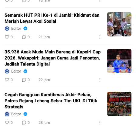
0
0
18 jam
Semarak HUT PRI Ke-1 di Jambi: Khidmat dan
Meriah Lewat Aksi Sosial
Editor
0
0
21 jam
35.936 Anak Muda Main Bareng di Kapolri Cup
2026, Wakapolri: Jangan Cuma Jadi Penonton,
Jadilah Talenta Digital
Editor
0
0
22 jam
Cegah Gangguan Kamtibmas Akhir Pekan,
Polres Rejang Lebong Sebar Tim UKL Di Titik
Strategis
Editor
0
0
23 jam