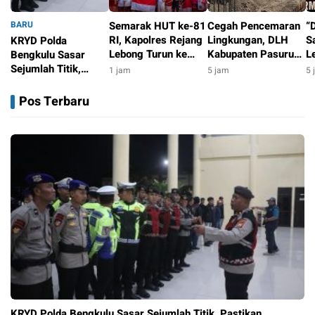
BARU
Semarak HUT ke-81
Cegah Pencemaran
“
RI, Kapolres Rejang
Lingkungan, DLH
S
KRYD Polda
Lebong Turun ke
Kabupaten Pasuruan
L
Bengkulu Sasar
Jalan Bagikan
Modernisasi IPAL
K
Sejumlah Titik,
1 jam
5 jam
5 
Bendera di Arena
TPA Wonokerto
B
Pastikan Aktivitas
54 menit
CFD
P
Warga Malam Hari
Pos Terbaru
A
Tetap Aman
2
KRYD Polda Bengkulu Sasar Sejumlah Titik, Pastikan