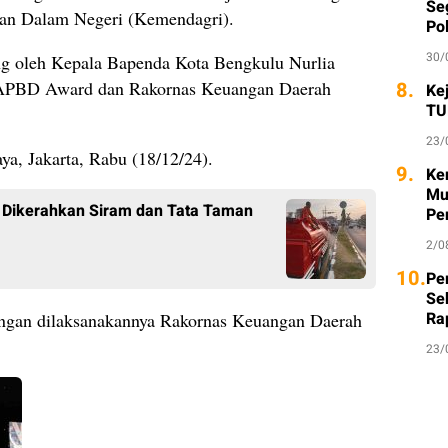
Seg
ian Dalam Negeri (Kemendagri).
Po
30/
ng oleh Kepala Bapenda Kota Bengkulu Nurlia
8.
 APBD Award dan Rakornas Keuangan Daerah
Ke
TU
23/
ya, Jakarta, Rabu (18/12/24).
9.
Ke
Mu
Dikerahkan Siram dan Tata Taman
Pe
2/0
10.
Per
Se
Ra
engan dilaksanakannya Rakornas Keuangan Daerah
23/