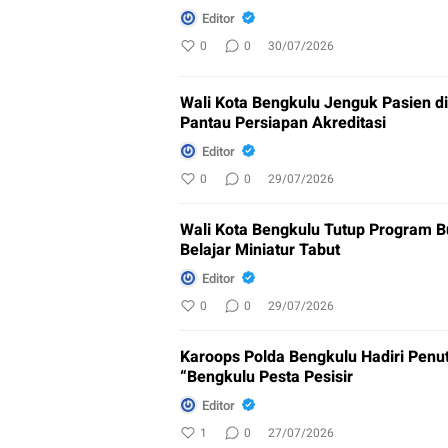
Editor
0
0
30/07/2026
Wali Kota Bengkulu Jenguk Pasien d
Pantau Persiapan Akreditasi
Editor
0
0
29/07/2026
Wali Kota Bengkulu Tutup Program Bu
Belajar Miniatur Tabut
Editor
0
0
29/07/2026
Karoops Polda Bengkulu Hadiri Penut
“Bengkulu Pesta Pesisir
Editor
1
0
27/07/2026