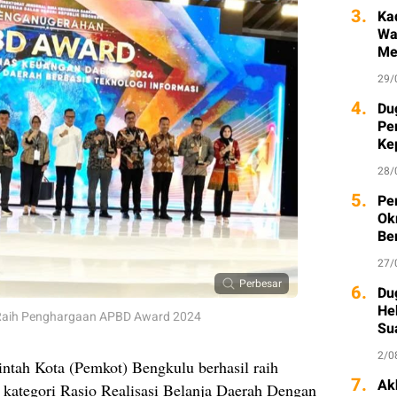
3.
Ka
Wa
Me
29/
4.
Du
Pe
Ke
Ka
28/
5.
Pe
Ok
Be
27/
Perbesar
6.
Du
He
u Raih Penghargaan APBD Award 2024
Su
2/0
ntah Kota (Pemkot) Bengkulu berhasil raih
7.
Ak
tegori Rasio Realisasi Belanja Daerah Dengan