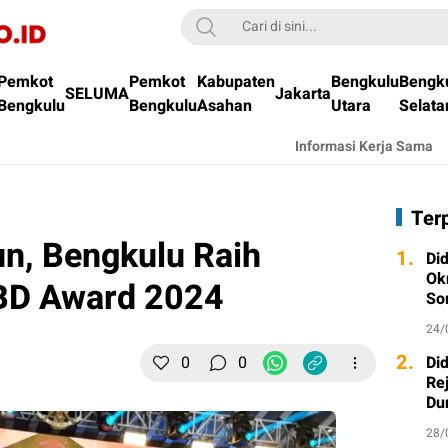
Pemkot
Pemkot
Kabupaten
Bengkulu
Bengk
SELUMA
Jakarta
Bengkulu
Bengkulu
Asahan
Utara
Selata
Informasi Kerja Sama
Ter
un, Bengkulu Raih
1.
Di
Ok
BD Award 2024
So
24/
2.
0
0
Di
Re
Du
28/