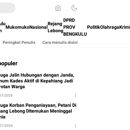
DPRD
ulu
Rejang
Mukomuko
Nasional
PROV
Politik
Olahraga
Krim
n
Lebong
BENGKULU
Peringkat Penulis
Cara menulis disini
populer
duga Jalin Hubungan dengan Janda,
num Kades Aktif di Kepahiang Jadi
rotan Warga
07/2026
duga Korban Penganiayaan, Petani Di
jang Lebong Ditemukan Meninggal
nia
07/2026