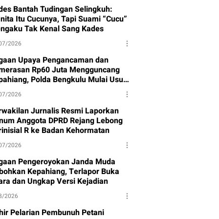
des Bantah Tudingan Selingkuh:
nita Itu Cucunya, Tapi Suami “Cucu”
ngaku Tak Kenal Sang Kades
07/2026
gaan Upaya Pengancaman dan
merasan Rp60 Juta Mengguncang
pahiang, Polda Bengkulu Mulai Usut
sus
07/2026
rwakilan Jurnalis Resmi Laporkan
num Anggota DPRD Rejang Lebong
rinisial R ke Badan Kehormatan
07/2026
gaan Pengeroyokan Janda Muda
bohkan Kepahiang, Terlapor Buka
ara dan Ungkap Versi Kejadian
8/2026
hir Pelarian Pembunuh Petani