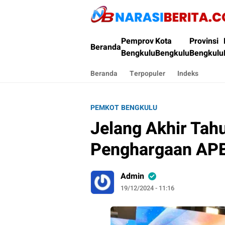
Narasi Berita
Pemprov
Kota
Provinsi
Beranda
Bengkulu
Bengkulu
Bengkulu
Beranda
Terpopuler
Indeks
PEMKOT BENGKULU
Jelang Akhir Tah
Penghargaan AP
Admin
19/12/2024 - 11:16