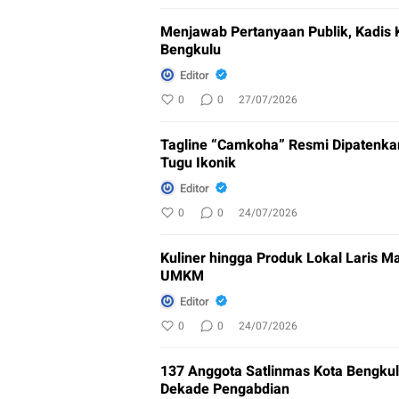
Menjawab Pertanyaan Publik, Kadis K
Bengkulu
Editor
0
0
27/07/2026
Tagline “Camkoha” Resmi Dipatenka
Tugu Ikonik
Editor
0
0
24/07/2026
Kuliner hingga Produk Lokal Laris Ma
UMKM
Editor
0
0
24/07/2026
137 Anggota Satlinmas Kota Bengku
Dekade Pengabdian