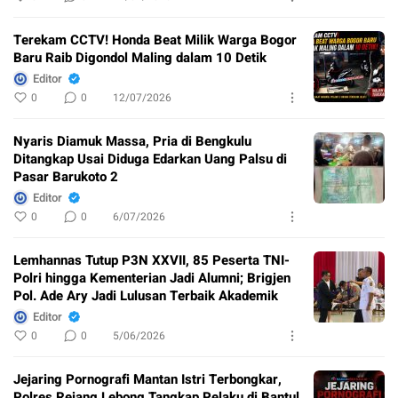
Terekam CCTV! Honda Beat Milik Warga Bogor
Baru Raib Digondol Maling dalam 10 Detik
Editor
0
0
12/07/2026
Nyaris Diamuk Massa, Pria di Bengkulu
Ditangkap Usai Diduga Edarkan Uang Palsu di
Pasar Barukoto 2
Editor
0
0
6/07/2026
Lemhannas Tutup P3N XXVII, 85 Peserta TNI-
Polri hingga Kementerian Jadi Alumni; Brigjen
Pol. Ade Ary Jadi Lulusan Terbaik Akademik
Editor
0
0
5/06/2026
Jejaring Pornografi Mantan Istri Terbongkar,
Polres Rejang Lebong Tangkap Pelaku di Bantul