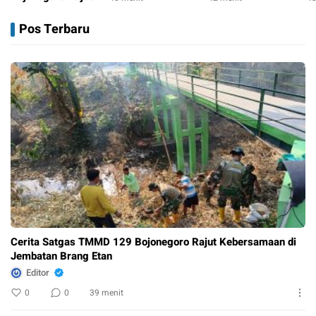
Bojonegoro dan
Warga Bahu-
T
Kebersamaan di
39 menit
Warga Kesongo
Membahu Pasang
B
Jembatan Brang
Pos Terbaru
Menyatu Demi Jalan
Genteng Rumah Bu
W
Etan
Masa Depan
Tini
B
K
Cerita Satgas TMMD 129 Bojonegoro Rajut Kebersamaan di
Jembatan Brang Etan
Editor
0
0
39 menit