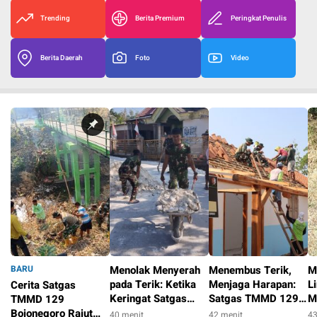
Trending
Berita Premium
Peringkat Penulis
Berita Daerah
Foto
Video
BARU
Menolak Menyerah
Menembus Terik,
M
pada Terik: Ketika
Menjaga Harapan:
L
Cerita Satgas
Keringat Satgas
Satgas TMMD 129
M
TMMD 129
TMMD 129
Bojonegoro dan
D
Bojonegoro Rajut
40 menit
42 menit
43