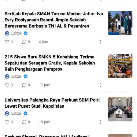
Sertijab Kepala SMAN Taruna Madani Jatim: Iva
Evry Robiyansah Resmi Jimpin Sekolah
Berasrama Berbasis TNI AL & Pesantren
Editor
0
0
4 jam
215 Siswa Baru SMKN 5 Kepahiang Terima
Sepatu dan Seragam Gratis, Kepala Sekolah
Raih Penghargaan Pemprov
Editor
0
0
17 jam
Universitas Palangka Raya Perkuat SDM Polri
Lewat Pusat Studi Kepolisian
Editor
0
0
19 jam
Perkuat Sinergi, Pengurus AMJ Audiensi