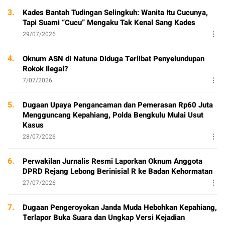
3.
Kades Bantah Tudingan Selingkuh: Wanita Itu Cucunya,
Tapi Suami “Cucu” Mengaku Tak Kenal Sang Kades
29/07/2026
4.
Oknum ASN di Natuna Diduga Terlibat Penyelundupan
Rokok Ilegal?
7/07/2026
5.
Dugaan Upaya Pengancaman dan Pemerasan Rp60 Juta
Mengguncang Kepahiang, Polda Bengkulu Mulai Usut
Kasus
28/07/2026
6.
Perwakilan Jurnalis Resmi Laporkan Oknum Anggota
DPRD Rejang Lebong Berinisial R ke Badan Kehormatan
27/07/2026
7.
Dugaan Pengeroyokan Janda Muda Hebohkan Kepahiang,
Terlapor Buka Suara dan Ungkap Versi Kejadian