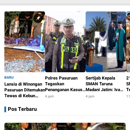
BARU
Polres Pasuruan
Sertijab Kepala
2
Tegaskan
SMAN Taruna
S
Lansia di Winongan
Penanganan Kasus
Madani Jatim: Iva
T
Pasuruan Ditemukan
Laka Lantas 2017
Evry Robiyansah
S
Tewas di Kebun
4 jam
4 jam
17
Telah Tuntas dan
Resmi Jimpin
K
Jeruk, Polisi dan
4 jam
Berkekuatan Hukum
Sekolah Berasrama
P
Tim Inafis Selidiki
Pos Terbaru
Tetap
Berbasis TNI AL &
P
Dugaan
Pesantren
Pembunuhan