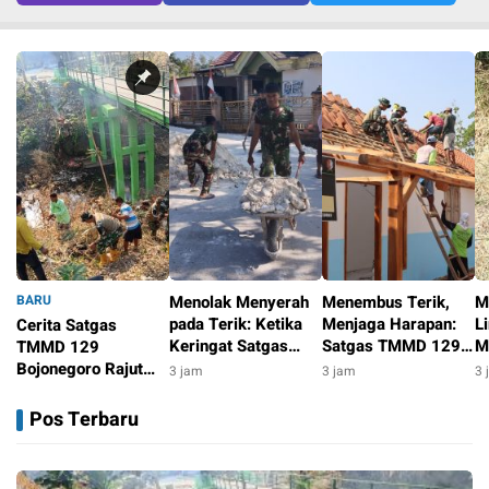
BARU
Menolak Menyerah
Menembus Terik,
M
pada Terik: Ketika
Menjaga Harapan:
L
Cerita Satgas
Keringat Satgas
Satgas TMMD 129
M
TMMD 129
TMMD 129
Bojonegoro dan
D
Bojonegoro Rajut
3 jam
3 jam
3 
Bojonegoro dan
Warga Bahu-
T
Kebersamaan di
3 jam
Warga Kesongo
Membahu Pasang
B
Jembatan Brang
Pos Terbaru
Menyatu Demi Jalan
Genteng Rumah Bu
W
Etan
Masa Depan
Tini
B
K