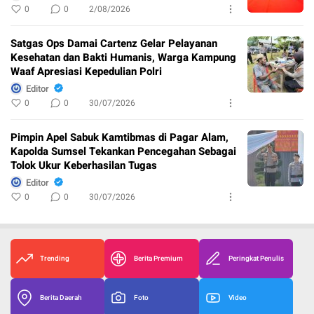
0
0
2/08/2026
Satgas Ops Damai Cartenz Gelar Pelayanan
Kesehatan dan Bakti Humanis, Warga Kampung
Waaf Apresiasi Kepedulian Polri
Editor
0
0
30/07/2026
Pimpin Apel Sabuk Kamtibmas di Pagar Alam,
Kapolda Sumsel Tekankan Pencegahan Sebagai
Tolok Ukur Keberhasilan Tugas
Editor
0
0
30/07/2026
Trending
Berita Premium
Peringkat Penulis
Berita Daerah
Foto
Video