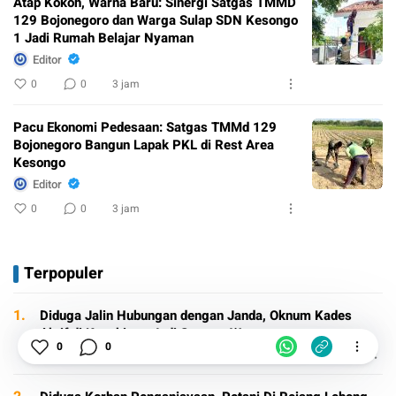
Atap Kokoh, Warna Baru: Sinergi Satgas TMMD
129 Bojonegoro dan Warga Sulap SDN Kesongo
1 Jadi Rumah Belajar Nyaman
Editor
0
0
3 jam
Pacu Ekonomi Pedesaan: Satgas TMMd 129
Bojonegoro Bangun Lapak PKL di Rest Area
Kesongo
Editor
0
0
3 jam
Terpopuler
1.
Diduga Jalin Hubungan dengan Janda, Oknum Kades
Aktif di Kepahiang Jadi Sorotan Warga
0
0
24/07/2026