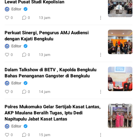
Lewat Pusat Studi Kepolisian
Editor
0
0
13 jam
Perkuat Sinergi, Pengurus AMJ Audiensi
dengan Kajati Bengkulu
Editor
0
0
13 jam
Dalam Talkshow di BETV , Kapolda Bengkulu
Bahas Penanganan Gangster di Bengkulu
Editor
0
0
14 jam
Polres Mukomuko Gelar Sertijab Kasat Lantas,
AKP Maulana Beralih Tugas, Iptu Dedi
Napitupulu Jabat Kasat Lantas
Editor
0
0
15 jam