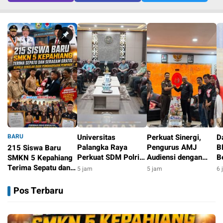
BARU
Universitas
Perkuat Sinergi,
D
Palangka Raya
Pengurus AMJ
B
215 Siswa Baru
Perkuat SDM Polri
Audiensi dengan
B
SMKN 5 Kepahiang
Lewat Pusat Studi
Kajati Bengkulu
P
Terima Sepatu dan
5 jam
5 jam
6 
Kepolisian
G
Seragam Gratis,
3 jam
B
Kepala Sekolah Raih
Pos Terbaru
Penghargaan
Pemprov