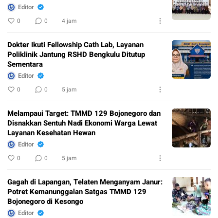
Editor
0
0
4 jam
Dokter Ikuti Fellowship Cath Lab, Layanan
Poliklinik Jantung RSHD Bengkulu Ditutup
Sementara
Editor
0
0
5 jam
Melampaui Target: TMMD 129 Bojonegoro dan
Disnakkan Sentuh Nadi Ekonomi Warga Lewat
Layanan Kesehatan Hewan
Editor
0
0
5 jam
Gagah di Lapangan, Telaten Menganyam Janur:
Potret Kemanunggalan Satgas TMMD 129
Bojonegoro di Kesongo
Editor