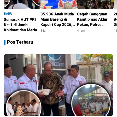
BARU
35.936 Anak Muda
Cegah Gangguan
2
Main Bareng di
Kamtibmas Akhir
B
Semarak HUT PRI
Kapolri Cup 2026,
Pekan, Polres
D
Ke-1 di Jambi:
Wakapolri: Jangan
Rejang Lebong
T
Khidmat dan Meriah
3 jam
4 jam
4 
Cuma Jadi
Sebar Tim UKL Di
R
Lewat Aksi Sosial
2 jam
Penonton, Jadilah
Titik Strategis
Pos Terbaru
Talenta Digital