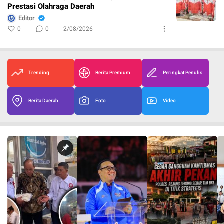
Prestasi Olahraga Daerah
Editor
0
0
2/08/2026
Trending
Berita Premium
Peringkat Penulis
Berita Daerah
Foto
Video