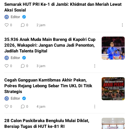
Semarak HUT PRI Ke-1 di Jambi: Khidmat dan Meriah Lewat
Aksi Sosial
Editor
0
0
2 jam
35.936 Anak Muda Main Bareng di Kapolri Cup
2026, Wakapolri: Jangan Cuma Jadi Penonton,
Jadilah Talenta Digital
Editor
0
0
3 jam
Cegah Gangguan Kamtibmas Akhir Pekan,
Polres Rejang Lebong Sebar Tim UKL Di Titik
Strategis
Editor
0
0
4 jam
28 Calon Paskibraka Bengkulu Mulai Diklat,
Bersiap Tugas di HUT ke-81 RI