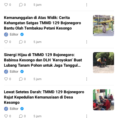
0
0
5 jam
Kemanunggalan di Atas Widik: Cerita
Kehangatan Satgas TMMD 129 Bojonegoro
Bantu Olah Tembakau Petani Kesongo
Editor
0
0
5 jam
Sinergi Hijau di TMMD 129 Bojonegoro:
Babinsa Kesongo dan DLH ‘Keroyokan’ Buat
Lubang Tanam Pohon untuk Jaga Tanggul
Sungai
Editor
0
0
5 jam
Lewat Setetes Darah: TMMD 129 Bojonegoro
Rajut Kepedulian Kemanusiaan di Desa
Kesongo
Editor
0
0
5 jam