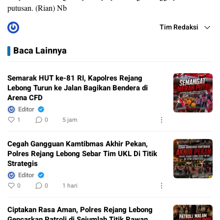
putusan. (Rian) Nb
Tim Redaksi
Baca Lainnya
Semarak HUT ke-81 RI, Kapolres Rejang
Lebong Turun ke Jalan Bagikan Bendera di
Arena CFD
Editor
1
0
5 jam
Cegah Gangguan Kamtibmas Akhir Pekan,
Polres Rejang Lebong Sebar Tim UKL Di Titik
Strategis
Editor
0
0
1 hari
Ciptakan Rasa Aman, Polres Rejang Lebong
Gencarkan Patroli di Sejumlah Titik Rawan