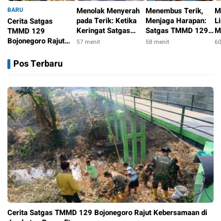
BARU
Menolak Menyerah
Menembus Terik,
M
pada Terik: Ketika
Menjaga Harapan:
L
Cerita Satgas
Keringat Satgas
Satgas TMMD 129
M
TMMD 129
TMMD 129
Bojonegoro dan
D
Bojonegoro Rajut
57 menit
58 menit
60
Bojonegoro dan
Warga Bahu-
T
Kebersamaan di
55 menit
Warga Kesongo
Membahu Pasang
B
Jembatan Brang
Pos Terbaru
Menyatu Demi Jalan
Genteng Rumah Bu
W
Etan
Masa Depan
Tini
B
K
Cerita Satgas TMMD 129 Bojonegoro Rajut Kebersamaan di