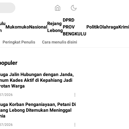
DPRD
ulu
Rejang
Mukomuko
Nasional
PROV
Politik
Olahraga
Krim
n
Lebong
BENGKULU
Peringkat Penulis
Cara menulis disini
populer
duga Jalin Hubungan dengan Janda,
num Kades Aktif di Kepahiang Jadi
rotan Warga
07/2026
duga Korban Penganiayaan, Petani Di
jang Lebong Ditemukan Meninggal
nia
07/2026