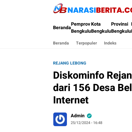
Narasi Berita
Pemprov
Kota
Provinsi
Beranda
Bengkulu
Bengkulu
Bengkulu
Beranda
Terpopuler
Indeks
REJANG LEBONG
Diskominfo Rejan
dari 156 Desa Be
Internet
Admin
25/12/2024 - 16:48