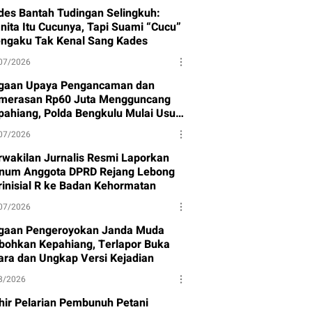
des Bantah Tudingan Selingkuh:
nita Itu Cucunya, Tapi Suami “Cucu”
ngaku Tak Kenal Sang Kades
07/2026
gaan Upaya Pengancaman dan
merasan Rp60 Juta Mengguncang
pahiang, Polda Bengkulu Mulai Usut
sus
07/2026
rwakilan Jurnalis Resmi Laporkan
num Anggota DPRD Rejang Lebong
rinisial R ke Badan Kehormatan
07/2026
gaan Pengeroyokan Janda Muda
bohkan Kepahiang, Terlapor Buka
ara dan Ungkap Versi Kejadian
8/2026
hir Pelarian Pembunuh Petani