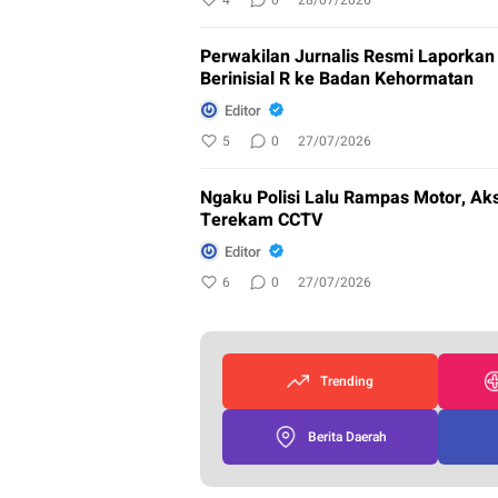
4
0
28/07/2026
Perwakilan Jurnalis Resmi Laporka
Berinisial R ke Badan Kehormatan
Editor
5
0
27/07/2026
Ngaku Polisi Lalu Rampas Motor, Ak
Terekam CCTV
Editor
6
0
27/07/2026
Trending
Berita Daerah