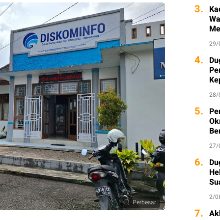
3.
Ka
Wa
Me
29/
4.
Du
Pe
Ke
Ka
28/
5.
Pe
Ok
Be
27/
6.
Du
He
Su
2/0
Perbesar
7.
Ak