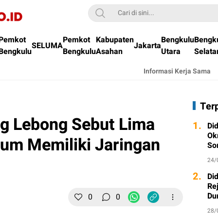
Pemkot
Pemkot
Kabupaten
Bengkulu
Bengk
SELUMA
Jakarta
Bengkulu
Bengkulu
Asahan
Utara
Selata
Informasi Kerja Sama
Ter
g Lebong Sebut Lima
1.
Di
Ok
lum Memiliki Jaringan
So
24/
2.
Di
Re
Du
0
0
28/