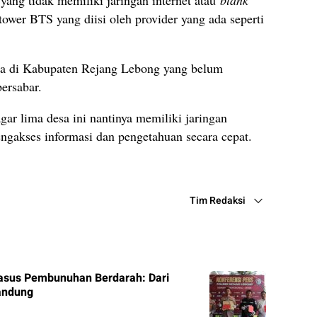
yang tidak memiliki jaringan internet atau
blank
tower BTS yang diisi oleh provider yang ada seperti
a di Kabupaten Rejang Lebong yang belum
bersabar.
ar lima desa ini nantinya memiliki jaringan
engakses informasi dan pengetahuan secara cepat.
Tim Redaksi
asus Pembunuhan Berdarah: Dari
andung