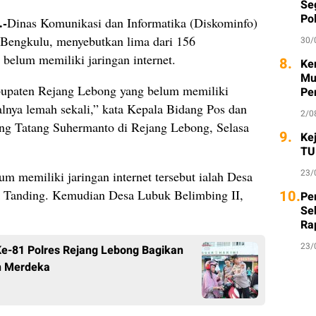
Seg
Po
.-
Dinas Komunikasi dan Informatika (Diskominfo)
 Bengkulu, menyebutkan lima dari 156
30/
i belum memiliki jaringan internet.
8.
Ke
Mu
abupaten Rejang Lebong yang belum memiliki
Pe
yalnya lemah sekali,” kata Kepala Bidang Pos dan
2/0
ng Tatang Suhermanto di Rejang Lebong, Selasa
9.
Ke
TU
23/
um memiliki jaringan internet tersebut ialah Desa
 Tanding. Kemudian Desa Lubuk Belimbing II,
10.
Per
Se
Ra
23/
Ke-81 Polres Rejang Lebong Bagikan
an Merdeka