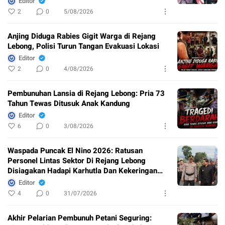
Editor
2
0
5/08/2026
Anjing Diduga Rabies Gigit Warga di Rejang
Lebong, Polisi Turun Tangan Evakuasi Lokasi
Editor
2
0
4/08/2026
Pembunuhan Lansia di Rejang Lebong: Pria 73
Tahun Tewas Ditusuk Anak Kandung
Editor
6
0
3/08/2026
Waspada Puncak El Nino 2026: Ratusan
Personel Lintas Sektor Di Rejang Lebong
Disiagakan Hadapi Karhutla Dan Kekeringan
Ekstrem
Editor
4
0
31/07/2026
Akhir Pelarian Pembunuh Petani Seguring: