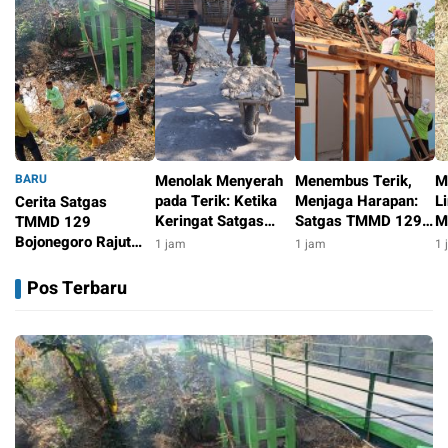
BARU
Menolak Menyerah
Menembus Terik,
M
pada Terik: Ketika
Menjaga Harapan:
L
Cerita Satgas
Keringat Satgas
Satgas TMMD 129
M
TMMD 129
TMMD 129
Bojonegoro dan
D
Bojonegoro Rajut
1 jam
1 jam
1 
Bojonegoro dan
Warga Bahu-
T
Kebersamaan di
1 jam
Warga Kesongo
Membahu Pasang
B
Jembatan Brang
Pos Terbaru
Menyatu Demi Jalan
Genteng Rumah Bu
W
Etan
Masa Depan
Tini
B
K