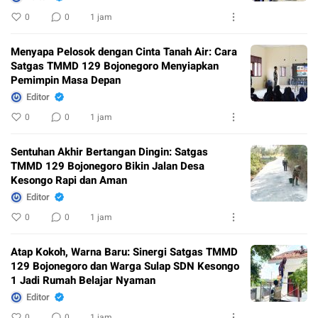
0
0
1 jam
Menyapa Pelosok dengan Cinta Tanah Air: Cara
Satgas TMMD 129 Bojonegoro Menyiapkan
Pemimpin Masa Depan
Editor
0
0
1 jam
Sentuhan Akhir Bertangan Dingin: Satgas
TMMD 129 Bojonegoro Bikin Jalan Desa
Kesongo Rapi dan Aman
Editor
0
0
1 jam
Atap Kokoh, Warna Baru: Sinergi Satgas TMMD
129 Bojonegoro dan Warga Sulap SDN Kesongo
1 Jadi Rumah Belajar Nyaman
Editor
0
0
1 jam