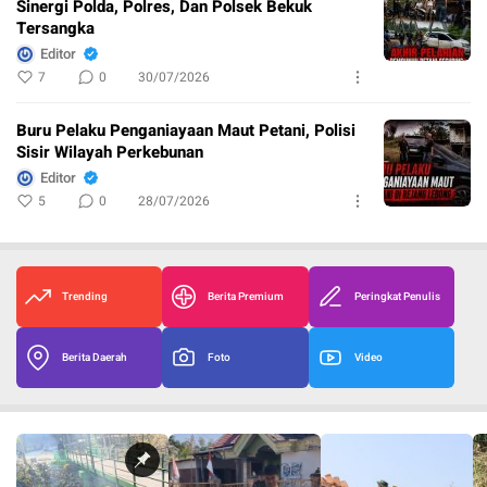
Sinergi Polda, Polres, Dan Polsek Bekuk
Tersangka
Editor
7
0
30/07/2026
Buru Pelaku Penganiayaan Maut Petani, Polisi
Sisir Wilayah Perkebunan
Editor
5
0
28/07/2026
Trending
Berita Premium
Peringkat Penulis
Berita Daerah
Foto
Video