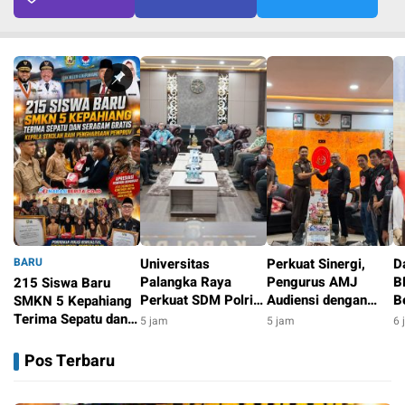
BARU
Universitas
Perkuat Sinergi,
D
Palangka Raya
Pengurus AMJ
B
215 Siswa Baru
Perkuat SDM Polri
Audiensi dengan
B
SMKN 5 Kepahiang
Lewat Pusat Studi
Kajati Bengkulu
P
Terima Sepatu dan
5 jam
5 jam
6 
Kepolisian
G
Seragam Gratis,
4 jam
B
Kepala Sekolah Raih
Pos Terbaru
Penghargaan
Pemprov