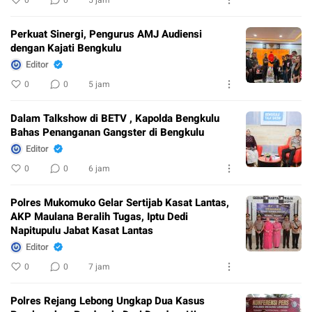
Perkuat Sinergi, Pengurus AMJ Audiensi
dengan Kajati Bengkulu
Editor
0
0
5 jam
Dalam Talkshow di BETV , Kapolda Bengkulu
Bahas Penanganan Gangster di Bengkulu
Editor
0
0
6 jam
Polres Mukomuko Gelar Sertijab Kasat Lantas,
AKP Maulana Beralih Tugas, Iptu Dedi
Napitupulu Jabat Kasat Lantas
Editor
0
0
7 jam
Polres Rejang Lebong Ungkap Dua Kasus