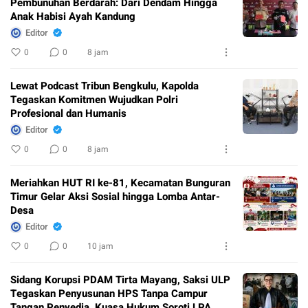
Pembunuhan Berdarah: Dari Dendam Hingga
Anak Habisi Ayah Kandung
Editor
0
0
8 jam
Lewat Podcast Tribun Bengkulu, Kapolda
Tegaskan Komitmen Wujudkan Polri
Profesional dan Humanis
Editor
0
0
8 jam
Meriahkan HUT RI ke-81, Kecamatan Bunguran
Timur Gelar Aksi Sosial hingga Lomba Antar-
Desa
Editor
0
0
10 jam
Sidang Korupsi PDAM Tirta Mayang, Saksi ULP
Tegaskan Penyusunan HPS Tanpa Campur
Tangan Penyedia, Kuasa Hukum Soroti LPA