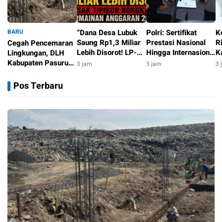
BARU
“Dana Desa Lubuk
Polri: Sertifikat
K
Saung Rp1,3 Miliar
Prestasi Nasional
R
Cegah Pencemaran
Lebih Disorot! LP-
Hingga Internasional
K
Lingkungan, DLH
KPK Desak Tipikor
Tetap Ikuti Tahapan
W
Kabupaten Pasuruan
3 jam
3 jam
3 
Bongkar Dugaan
Seleksi Rekrutmen
d
Modernisasi IPAL
3 jam
Permainan
Polri
P
TPA Wonokerto
Pos Terbaru
Anggaran 2022–
2025”