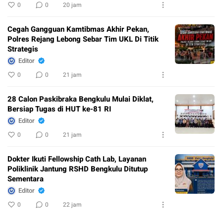
0
0
20 jam
Cegah Gangguan Kamtibmas Akhir Pekan,
Polres Rejang Lebong Sebar Tim UKL Di Titik
Strategis
Editor
0
0
21 jam
28 Calon Paskibraka Bengkulu Mulai Diklat,
Bersiap Tugas di HUT ke-81 RI
Editor
0
0
21 jam
Dokter Ikuti Fellowship Cath Lab, Layanan
Poliklinik Jantung RSHD Bengkulu Ditutup
Sementara
Editor
0
0
22 jam