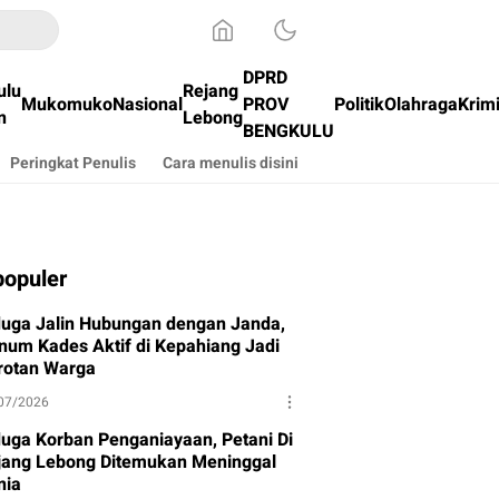
DPRD
ulu
Rejang
Mukomuko
Nasional
PROV
Politik
Olahraga
Krim
n
Lebong
BENGKULU
Peringkat Penulis
Cara menulis disini
populer
duga Jalin Hubungan dengan Janda,
num Kades Aktif di Kepahiang Jadi
rotan Warga
07/2026
duga Korban Penganiayaan, Petani Di
jang Lebong Ditemukan Meninggal
nia