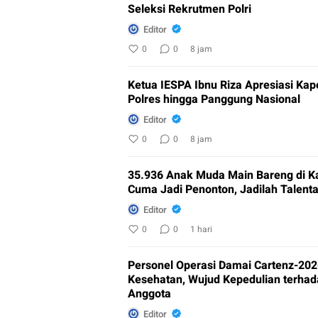
Seleksi Rekrutmen Polri
Editor
0
0
8 jam
Ketua IESPA Ibnu Riza Apresiasi Kapo
Polres hingga Panggung Nasional
Editor
0
0
8 jam
35.936 Anak Muda Main Bareng di Ka
Cuma Jadi Penonton, Jadilah Talenta 
Editor
0
0
1 hari
Personel Operasi Damai Cartenz-2026
Kesehatan, Wujud Kepedulian terhad
Anggota
Editor