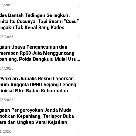
07/2026
des Bantah Tudingan Selingkuh:
nita Itu Cucunya, Tapi Suami “Cucu”
ngaku Tak Kenal Sang Kades
07/2026
gaan Upaya Pengancaman dan
merasan Rp60 Juta Mengguncang
pahiang, Polda Bengkulu Mulai Usut
sus
07/2026
rwakilan Jurnalis Resmi Laporkan
num Anggota DPRD Rejang Lebong
rinisial R ke Badan Kehormatan
07/2026
gaan Pengeroyokan Janda Muda
bohkan Kepahiang, Terlapor Buka
ara dan Ungkap Versi Kejadian
8/2026