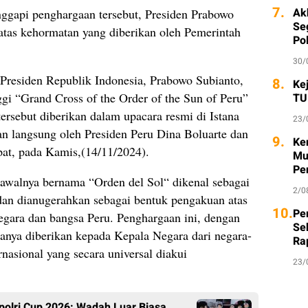
7.
Ak
gapi penghargaan tersebut, Presiden Prabowo
Seg
atas kehormatan yang diberikan oleh Pemerintah
Po
30/
Presiden Republik Indonesia, Prabowo Subianto,
8.
Ke
ggi “Grand Cross of the Order of the Sun of Peru”
TU
ersebut diberikan dalam upacara resmi di Istana
23/
n langsung oleh Presiden Peru Dina Boluarte dan
9.
Ke
mpat, pada Kamis,(14/11/2024).
Mu
Pe
 awalnya bernama “Orden del Sol“ dikenal sebagai
2/0
 dan dianugerahkan sebagai bentuk pengakuan atas
10.
Per
negara dan bangsa Peru. Penghargaan ini, dengan
Se
asanya diberikan kepada Kepala Negara dari negara-
Ra
rnasional yang secara universal diakui
23/
polri Cup 2026: Wadah Luar Biasa,