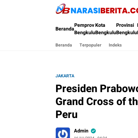
Narasi Berita
Pemprov
Kota
Provinsi
Beranda
Bengkulu
Bengkulu
Bengkulu
Beranda
Terpopuler
Indeks
JAKARTA
Presiden Prabow
Grand Cross of th
Peru
Admin