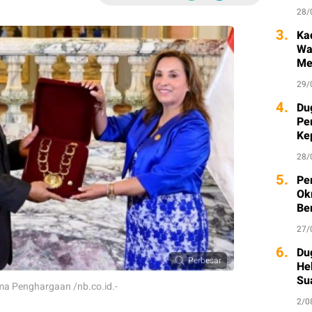
28/
3.
Ka
Wa
Me
29/
4.
Du
Pe
Ke
Ka
28/
5.
Pe
Ok
Be
27/
6.
Du
Perbesar
He
Su
ma Penghargaan /nb.co.id.-
2/0