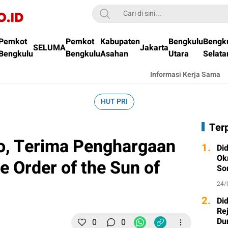
Pemkot
Pemkot
Kabupaten
Bengkulu
Bengk
SELUMA
Jakarta
Bengkulu
Bengkulu
Asahan
Utara
Selata
Informasi Kerja Sama
HUT PRI
Ter
o, Terima Penghargaan
1.
Di
Ok
e Order of the Sun of
So
24/
2.
Di
Re
Du
0
0