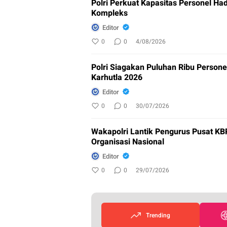
Polri Perkuat Kapasitas Personel H
Kompleks
Editor
0
0
4/08/2026
Polri Siagakan Puluhan Ribu Person
Karhutla 2026
Editor
0
0
30/07/2026
Wakapolri Lantik Pengurus Pusat KBP
Organisasi Nasional
Editor
0
0
29/07/2026
Trending