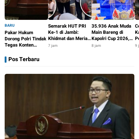
BARU
Semarak HUT PRI
35.936 Anak Muda
C
Ke-1 di Jambi:
Main Bareng di
K
Pakar Hukum
Khidmat dan Meriah
Kapolri Cup 2026,
P
Dorong Polri Tindak
Lewat Aksi Sosial
Wakapolri: Jangan
R
Tegas Konten
7 jam
8 jam
9 
Cuma Jadi
S
Medsos yang
5 jam
Penonton, Jadilah
Ti
Mengandung
Pos Terbaru
Talenta Digital
Provokasi