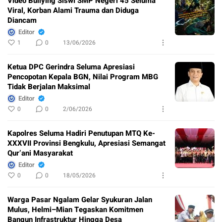
Video Bullying Siswi SMP Negeri 45 Seluma
Viral, Korban Alami Trauma dan Diduga
Diancam
Editor
1
0
13/06/2026
Ketua DPC Gerindra Seluma Apresiasi
Pencopotan Kepala BGN, Nilai Program MBG
Tidak Berjalan Maksimal
Editor
0
0
2/06/2026
Kapolres Seluma Hadiri Penutupan MTQ Ke-
XXXVII Provinsi Bengkulu, Apresiasi Semangat
Qur’ani Masyarakat
Editor
0
0
18/05/2026
Warga Pasar Ngalam Gelar Syukuran Jalan
Mulus, Helmi–Mian Tegaskan Komitmen
Bangun Infrastruktur Hingga Desa