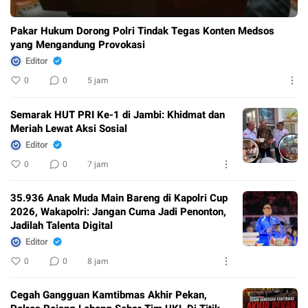
Pakar Hukum Dorong Polri Tindak Tegas Konten Medsos
yang Mengandung Provokasi
Editor
0
0
5 jam
Semarak HUT PRI Ke-1 di Jambi: Khidmat dan
Meriah Lewat Aksi Sosial
Editor
0
0
7 jam
35.936 Anak Muda Main Bareng di Kapolri Cup
2026, Wakapolri: Jangan Cuma Jadi Penonton,
Jadilah Talenta Digital
Editor
0
0
8 jam
Cegah Gangguan Kamtibmas Akhir Pekan,