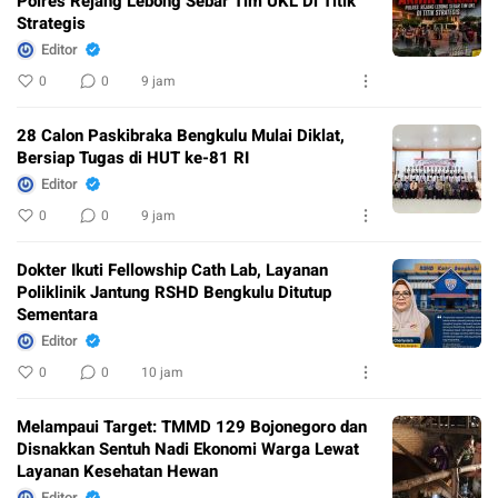
Polres Rejang Lebong Sebar Tim UKL Di Titik
Strategis
Editor
0
0
9 jam
28 Calon Paskibraka Bengkulu Mulai Diklat,
Bersiap Tugas di HUT ke-81 RI
Editor
0
0
9 jam
Dokter Ikuti Fellowship Cath Lab, Layanan
Poliklinik Jantung RSHD Bengkulu Ditutup
Sementara
Editor
0
0
10 jam
Melampaui Target: TMMD 129 Bojonegoro dan
Disnakkan Sentuh Nadi Ekonomi Warga Lewat
Layanan Kesehatan Hewan
Editor