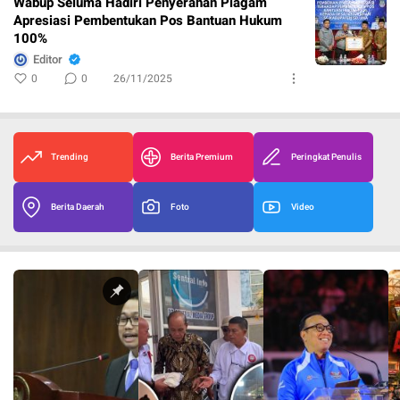
Wabup Seluma Hadiri Penyerahan Piagam
Apresiasi Pembentukan Pos Bantuan Hukum
100%
Editor
0
0
26/11/2025
Trending
Berita Premium
Peringkat Penulis
Berita Daerah
Foto
Video