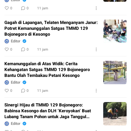
0
0
11 jam
Gagah di Lapangan, Telaten Menganyam Janur:
Potret Kemanunggalan Satgas TMMD 129
Bojonegoro di Kesongo
Editor
0
0
11 jam
Kemanunggalan di Atas Widik: Cerita
Kehangatan Satgas TMMD 129 Bojonegoro
Bantu Olah Tembakau Petani Kesongo
Editor
0
0
11 jam
Sinergi Hijau di TMMD 129 Bojonegoro:
Babinsa Kesongo dan DLH ‘Keroyokan’ Buat
Lubang Tanam Pohon untuk Jaga Tanggul
Sungai
Editor