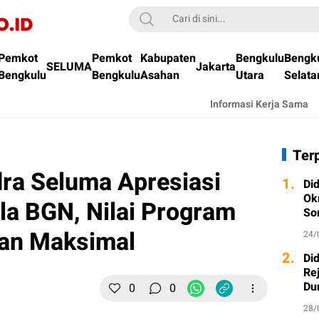
Pemkot
Pemkot
Kabupaten
Bengkulu
Bengk
SELUMA
Jakarta
Bengkulu
Bengkulu
Asahan
Utara
Selata
Informasi Kerja Sama
Ter
ra Seluma Apresiasi
1.
Di
Ok
a BGN, Nilai Program
So
lan Maksimal
24/
2.
Di
Re
Du
0
0
28/