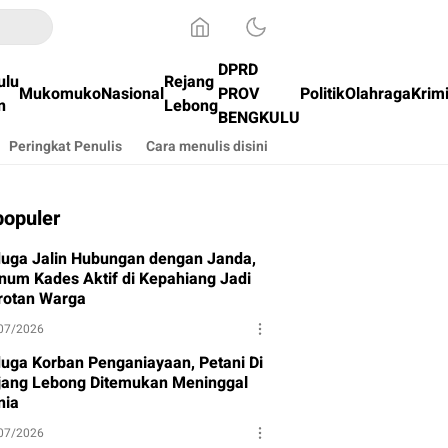
DPRD
ulu
Rejang
Mukomuko
Nasional
PROV
Politik
Olahraga
Krim
n
Lebong
BENGKULU
Peringkat Penulis
Cara menulis disini
populer
duga Jalin Hubungan dengan Janda,
num Kades Aktif di Kepahiang Jadi
rotan Warga
07/2026
duga Korban Penganiayaan, Petani Di
jang Lebong Ditemukan Meninggal
nia
07/2026