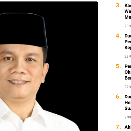
3.
Ka
Wa
Me
29/
4.
Du
Pe
Ke
Ka
28/
5.
Pe
Ok
Be
27/
6.
Du
He
Su
2/0
7.
Ak