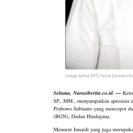
Image: Ketua DPC Partai Gerindra Ka
Seluma, Narasiberita.co.id. —
Ketu
SP., MM., menyampaikan apresiasi d
Prabowo Subianto yang mencopot da
(BGN), Dadan Hindayana.
Menurut Junaidi yang juga merupakan