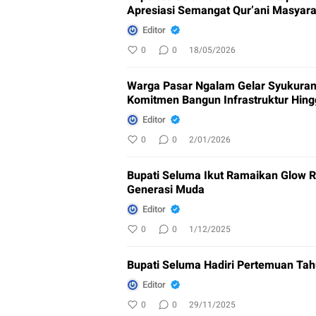
Apresiasi Semangat Qur’ani Masyar
Editor
0
0
18/05/2026
Warga Pasar Ngalam Gelar Syukuran
Komitmen Bangun Infrastruktur Hin
Editor
0
0
2/01/2026
Bupati Seluma Ikut Ramaikan Glow R
Generasi Muda
Editor
0
0
1/12/2025
Bupati Seluma Hadiri Pertemuan Ta
Editor
0
0
29/11/2025