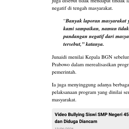
juga disebut tidak mendapat tindak 
negatif di tengah masyarakat.
“
Banyak laporan masyarakat 
kami sampaikan, namun tidak 
pandangan negatif dari masy
tersebut,” katanya.
Junaidi menilai Kepala BGN sebelu
Prabowo dalam merealisasikan prog
pemerintah.
Ia juga menyinggung adanya berbaga
pelaksanaan program yang dinilai 
masyarakat.
Video Bullying Siswi SMP Negeri 4
dan Diduga Diancam
13/06/2026