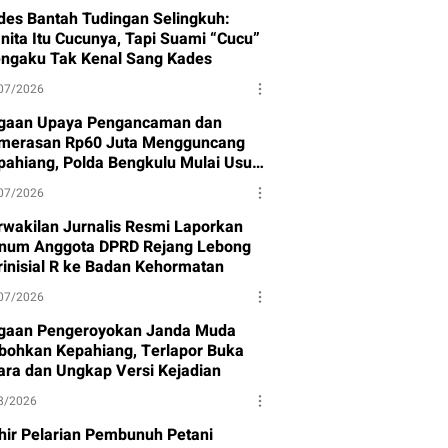
des Bantah Tudingan Selingkuh:
nita Itu Cucunya, Tapi Suami “Cucu”
ngaku Tak Kenal Sang Kades
07/2026
gaan Upaya Pengancaman dan
merasan Rp60 Juta Mengguncang
pahiang, Polda Bengkulu Mulai Usut
sus
07/2026
rwakilan Jurnalis Resmi Laporkan
num Anggota DPRD Rejang Lebong
rinisial R ke Badan Kehormatan
07/2026
gaan Pengeroyokan Janda Muda
bohkan Kepahiang, Terlapor Buka
ara dan Ungkap Versi Kejadian
8/2026
hir Pelarian Pembunuh Petani