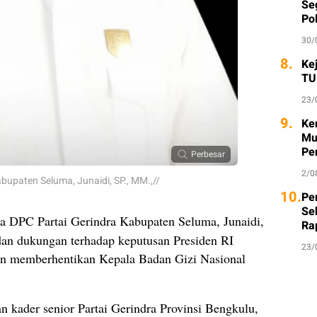
Seg
Po
30/
8.
Ke
TU
23/
9.
Ke
Mu
Pe
Perbesar
2/0
bupaten Seluma, Junaidi, SP., MM.,//
10.
Per
Se
a DPC Partai Gerindra Kabupaten Seluma, Junaidi,
Ra
an dukungan terhadap keputusan Presiden RI
23/
n memberhentikan Kepala Badan Gizi Nasional
 kader senior Partai Gerindra Provinsi Bengkulu,