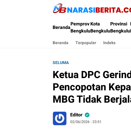
Narasi Berita
Pemprov
Kota
Provinsi
Beranda
Bengkulu
Bengkulu
Bengkulu
Beranda
Terpopuler
Indeks
SELUMA
Ketua DPC Gerind
Pencopotan Kepal
MBG Tidak Berja
Editor
02/06/2026 - 23:51