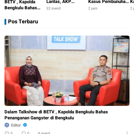
Lantas, AKP
Kasus Pembunuhan
K
BETV , Kapolda
Maulana Beralih
Berdarah: Dari
K
Bengkulu Bahas
32 menit
2 jam
2 
Tugas, Iptu Dedi
Dendam Hingga
P
Penanganan
9 menit
Napitupulu Jabat
Anak Habisi Ayah
d
Gangster di
Pos Terbaru
Kasat Lantas
Kandung
Bengkulu
Dalam Talkshow di BETV , Kapolda Bengkulu Bahas
Penanganan Gangster di Bengkulu
Editor
0
0
9 menit