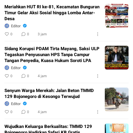
Meriahkan HUT RI ke-81, Kecamatan Bunguran
Timur Gelar Aksi Sosial hingga Lomba Antar-
Desa
Editor
0
0
3 jam
Sidang Korupsi PDAM Tirta Mayang, Saksi ULP
Tegaskan Penyusunan HPS Tanpa Campur
Tangan Penyedia, Kuasa Hukum Soroti LPA
Editor
0
0
4 jam
Senyum Warga Merekah: Jalan Beton TMMD
129 Bojonegoro di Kesongo Terwujud
Editor
0
0
4 jam
Wujudkan Keluarga Berkualitas: TMMD 129
Bojonegoro Hadirkan Safari KB Gratis