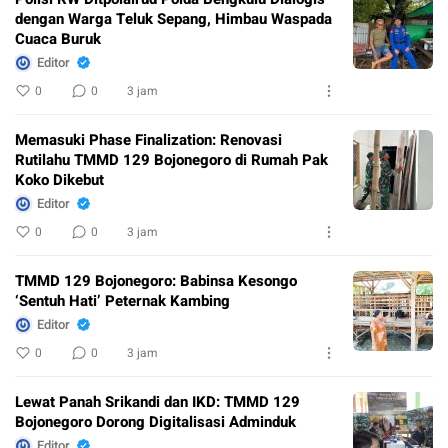
dengan Warga Teluk Sepang, Himbau Waspada
Cuaca Buruk
Editor
0
0
3 jam
Memasuki Phase Finalization: Renovasi
Rutilahu TMMD 129 Bojonegoro di Rumah Pak
Koko Dikebut
Editor
0
0
3 jam
TMMD 129 Bojonegoro: Babinsa Kesongo
‘Sentuh Hati’ Peternak Kambing
Editor
0
0
3 jam
Lewat Panah Srikandi dan IKD: TMMD 129
Bojonegoro Dorong Digitalisasi Adminduk
Editor