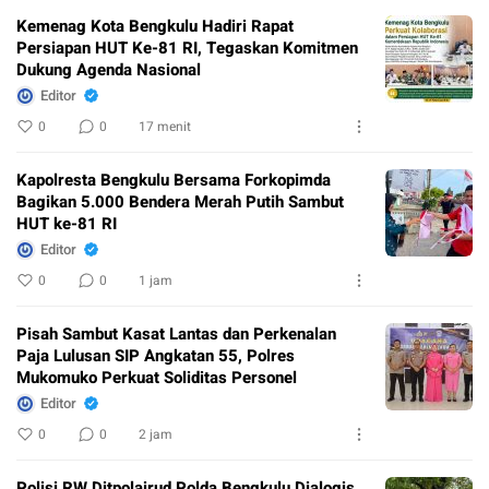
Kemenag Kota Bengkulu Hadiri Rapat
Persiapan HUT Ke-81 RI, Tegaskan Komitmen
Dukung Agenda Nasional
Editor
0
0
17 menit
Kapolresta Bengkulu Bersama Forkopimda
Bagikan 5.000 Bendera Merah Putih Sambut
HUT ke-81 RI
Editor
0
0
1 jam
Pisah Sambut Kasat Lantas dan Perkenalan
Paja Lulusan SIP Angkatan 55, Polres
Mukomuko Perkuat Soliditas Personel
Editor
0
0
2 jam
Polisi RW Ditpolairud Polda Bengkulu Dialogis