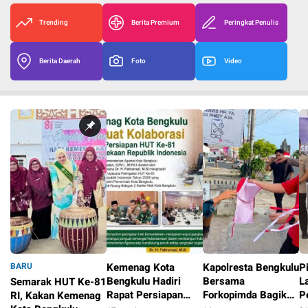
Trending
Berita Premium
Peringkat Penulis
Berita Daerah
Foto
Video
BARU
Kemenag Kota
Kapolresta Bengkulu
P
Bengkulu Hadiri
Bersama
L
Semarak HUT Ke-81
Rapat Persiapan
Forkopimda Bagikan
P
RI, Kakan Kemenag