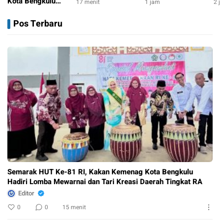
HUT Ke-81 RI,
5.000 Bendera
L
Kota Bengkulu
17 menit
1 jam
2 
Tegaskan Komitmen
Merah Putih Sambut
A
Hadiri Lomba
15 menit
Dukung Agenda
HUT ke-81 RI
M
Mewarnai dan Tari
Pos Terbaru
Nasional
S
Kreasi Daerah
Tingkat RA
Semarak HUT Ke-81 RI, Kakan Kemenag Kota Bengkulu
Hadiri Lomba Mewarnai dan Tari Kreasi Daerah Tingkat RA
Editor
0
0
15 menit