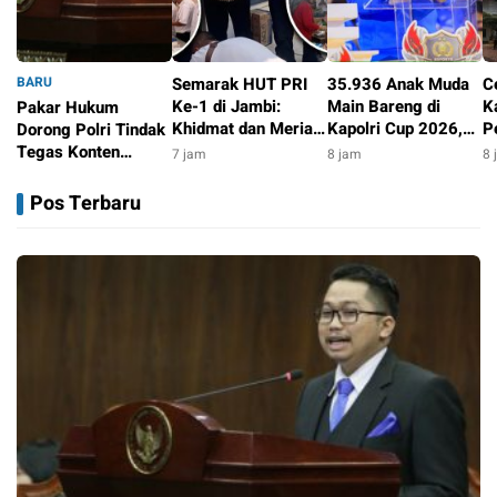
BARU
Semarak HUT PRI
35.936 Anak Muda
C
Ke-1 di Jambi:
Main Bareng di
K
Pakar Hukum
Khidmat dan Meriah
Kapolri Cup 2026,
P
Dorong Polri Tindak
Lewat Aksi Sosial
Wakapolri: Jangan
R
Tegas Konten
7 jam
8 jam
8 
Cuma Jadi
S
Medsos yang
4 jam
Penonton, Jadilah
Ti
Mengandung
Pos Terbaru
Talenta Digital
Provokasi