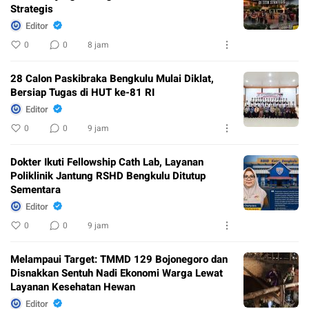
Strategis
Editor
0
0
8 jam
28 Calon Paskibraka Bengkulu Mulai Diklat,
Bersiap Tugas di HUT ke-81 RI
Editor
0
0
9 jam
Dokter Ikuti Fellowship Cath Lab, Layanan
Poliklinik Jantung RSHD Bengkulu Ditutup
Sementara
Editor
0
0
9 jam
Melampaui Target: TMMD 129 Bojonegoro dan
Disnakkan Sentuh Nadi Ekonomi Warga Lewat
Layanan Kesehatan Hewan
Editor