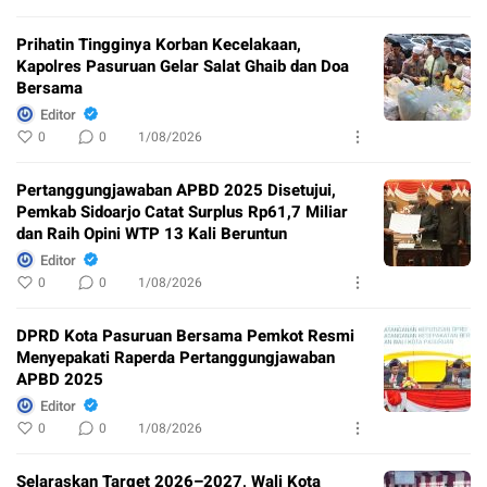
Prihatin Tingginya Korban Kecelakaan,
Kapolres Pasuruan Gelar Salat Ghaib dan Doa
Bersama
Editor
0
0
1/08/2026
Pertanggungjawaban APBD 2025 Disetujui,
Pemkab Sidoarjo Catat Surplus Rp61,7 Miliar
dan Raih Opini WTP 13 Kali Beruntun
Editor
0
0
1/08/2026
DPRD Kota Pasuruan Bersama Pemkot Resmi
Menyepakati Raperda Pertanggungjawaban
APBD 2025
Editor
0
0
1/08/2026
Selaraskan Target 2026–2027, Wali Kota