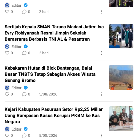
Editor
0
0
2 hari
Sertijab Kepala SMAN Taruna Madani Jatim: Iva
Evry Robiyansah Resmi Jimpin Sekolah
Berasrama Berbasis TNI AL & Pesantren
Editor
0
0
2 hari
Kebakaran Hutan di Blok Bantengan, Balai
Besar TNBTS Tutup Sebagian Akses Wisata
Gunung Bromo
Editor
0
0
5/08/2026
Kejari Kabupaten Pasuruan Setor Rp2,25 Miliar
Uang Rampasan Kasus Korupsi PKBM ke Kas
Negara
Editor
0
0
5/08/2026