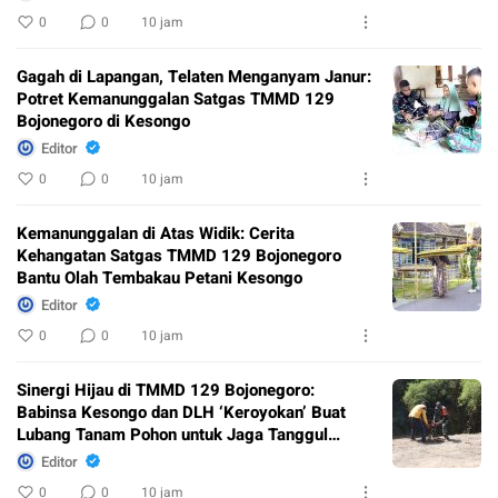
0
0
10 jam
Gagah di Lapangan, Telaten Menganyam Janur:
Potret Kemanunggalan Satgas TMMD 129
Bojonegoro di Kesongo
Editor
0
0
10 jam
Kemanunggalan di Atas Widik: Cerita
Kehangatan Satgas TMMD 129 Bojonegoro
Bantu Olah Tembakau Petani Kesongo
Editor
0
0
10 jam
Sinergi Hijau di TMMD 129 Bojonegoro:
Babinsa Kesongo dan DLH ‘Keroyokan’ Buat
Lubang Tanam Pohon untuk Jaga Tanggul
Sungai
Editor
0
0
10 jam