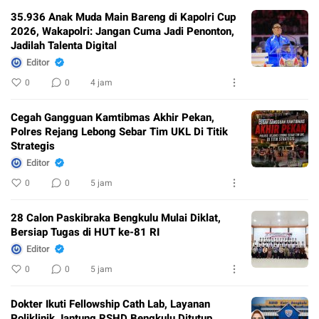
35.936 Anak Muda Main Bareng di Kapolri Cup
2026, Wakapolri: Jangan Cuma Jadi Penonton,
Jadilah Talenta Digital
Editor
0
0
4 jam
Cegah Gangguan Kamtibmas Akhir Pekan,
Polres Rejang Lebong Sebar Tim UKL Di Titik
Strategis
Editor
0
0
5 jam
28 Calon Paskibraka Bengkulu Mulai Diklat,
Bersiap Tugas di HUT ke-81 RI
Editor
0
0
5 jam
Dokter Ikuti Fellowship Cath Lab, Layanan
Poliklinik Jantung RSHD Bengkulu Ditutup