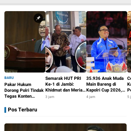
BARU
Semarak HUT PRI
35.936 Anak Muda
C
Ke-1 di Jambi:
Main Bareng di
K
Pakar Hukum
Khidmat dan Meriah
Kapolri Cup 2026,
P
Dorong Polri Tindak
Lewat Aksi Sosial
Wakapolri: Jangan
R
Tegas Konten
3 jam
4 jam
5 
Cuma Jadi
S
Medsos yang
20 menit
Penonton, Jadilah
Ti
Mengandung
Pos Terbaru
Talenta Digital
Provokasi