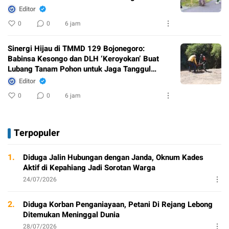
Editor
0
0
6 jam
Sinergi Hijau di TMMD 129 Bojonegoro:
Babinsa Kesongo dan DLH ‘Keroyokan’ Buat
Lubang Tanam Pohon untuk Jaga Tanggul
Sungai
Editor
0
0
6 jam
Terpopuler
1.
Diduga Jalin Hubungan dengan Janda, Oknum Kades
Aktif di Kepahiang Jadi Sorotan Warga
24/07/2026
2.
Diduga Korban Penganiayaan, Petani Di Rejang Lebong
Ditemukan Meninggal Dunia
28/07/2026