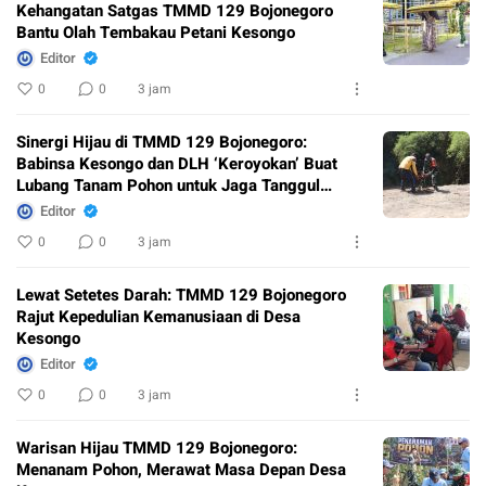
Kehangatan Satgas TMMD 129 Bojonegoro
Bantu Olah Tembakau Petani Kesongo
Editor
0
0
3 jam
Sinergi Hijau di TMMD 129 Bojonegoro:
Babinsa Kesongo dan DLH ‘Keroyokan’ Buat
Lubang Tanam Pohon untuk Jaga Tanggul
Sungai
Editor
0
0
3 jam
Lewat Setetes Darah: TMMD 129 Bojonegoro
Rajut Kepedulian Kemanusiaan di Desa
Kesongo
Editor
0
0
3 jam
Warisan Hijau TMMD 129 Bojonegoro:
Menanam Pohon, Merawat Masa Depan Desa