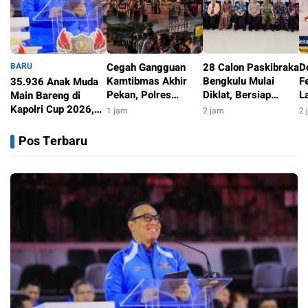
BARU
Cegah Gangguan
28 Calon Paskibraka
Do
Kamtibmas Akhir
Bengkulu Mulai
F
35.936 Anak Muda
Pekan, Polres
Diklat, Bersiap
L
Main Bareng di
Rejang Lebong
Tugas di HUT ke-81
J
Kapolri Cup 2026,
1 jam
2 jam
2 
Sebar Tim UKL Di
RI
B
Wakapolri: Jangan
34 menit
Titik Strategis
S
Cuma Jadi
Pos Terbaru
Penonton, Jadilah
Talenta Digital