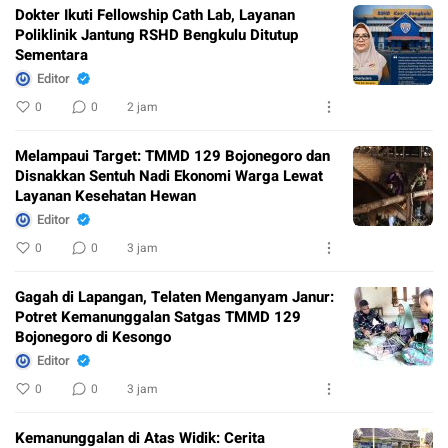
Dokter Ikuti Fellowship Cath Lab, Layanan
Poliklinik Jantung RSHD Bengkulu Ditutup
Sementara
Editor
0
0
2 jam
Melampaui Target: TMMD 129 Bojonegoro dan
Disnakkan Sentuh Nadi Ekonomi Warga Lewat
Layanan Kesehatan Hewan
Editor
0
0
3 jam
Gagah di Lapangan, Telaten Menganyam Janur:
Potret Kemanunggalan Satgas TMMD 129
Bojonegoro di Kesongo
Editor
0
0
3 jam
Kemanunggalan di Atas Widik: Cerita