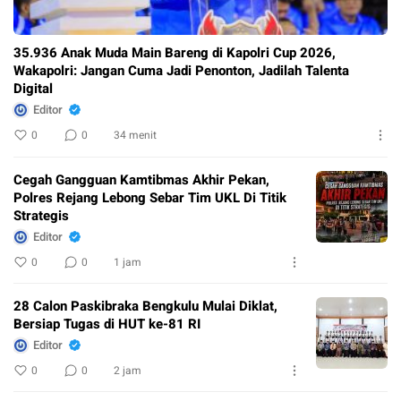
35.936 Anak Muda Main Bareng di Kapolri Cup 2026,
Wakapolri: Jangan Cuma Jadi Penonton, Jadilah Talenta
Digital
Editor
0
0
34 menit
Cegah Gangguan Kamtibmas Akhir Pekan,
Polres Rejang Lebong Sebar Tim UKL Di Titik
Strategis
Editor
0
0
1 jam
28 Calon Paskibraka Bengkulu Mulai Diklat,
Bersiap Tugas di HUT ke-81 RI
Editor
0
0
2 jam