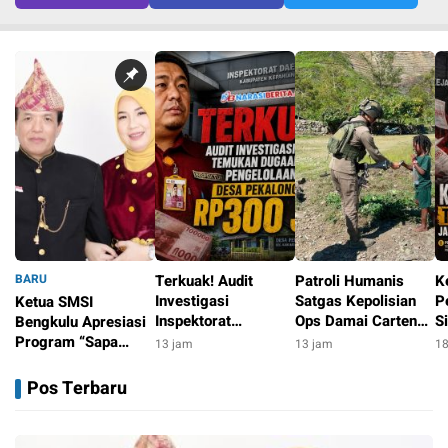
BARU
Terkuak! Audit
Patroli Humanis
K
Investigasi
Satgas Kepolisian
P
Ketua SMSI
Inspektorat
Ops Damai Cartenz
S
Bengkulu Apresiasi
Temukan Dugaan
di Puncak Jaya
R
Program “Sapa
13 jam
13 jam
18
Persoalan
Pererat Kedekatan
Ja
Sekolah”, Dorong
10 jam
Pengelolaan
dengan Masyarakat
H
Penguatan Literasi
Pos Terbaru
ADD/DD Desa
Media di Kalangan
Senilai Rp300 Juta
Pelajar
Dana Desa di