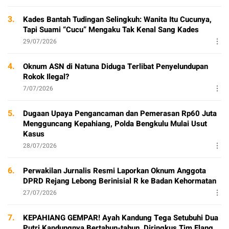
3.
Kades Bantah Tudingan Selingkuh: Wanita Itu Cucunya,
Tapi Suami “Cucu” Mengaku Tak Kenal Sang Kades
29/07/2026
4.
Oknum ASN di Natuna Diduga Terlibat Penyelundupan
Rokok Ilegal?
7/07/2026
5.
Dugaan Upaya Pengancaman dan Pemerasan Rp60 Juta
Mengguncang Kepahiang, Polda Bengkulu Mulai Usut
Kasus
28/07/2026
6.
Perwakilan Jurnalis Resmi Laporkan Oknum Anggota
DPRD Rejang Lebong Berinisial R ke Badan Kehormatan
27/07/2026
7.
KEPAHIANG GEMPAR! Ayah Kandung Tega Setubuhi Dua
Putri Kandungnya Bertahun-tahun, Diringkus Tim Elang