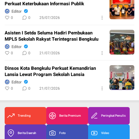
Perkuat Keterbukaan Informasi Publik
Editor
0
0
25/07/2026
Asisten I Setda Seluma Hadiri Pembukaan
MPLS Sekolah Rakyat Terintegrasi Bengkulu
Editor
0
0
21/07/2026
Dinsos Kota Bengkulu Perkuat Kemandirian
Lansia Lewat Program Sekolah Lansia
Editor
0
0
21/07/2026
Trending
Berita Premium
Peringkat Penulis
Berita Daerah
Foto
Video