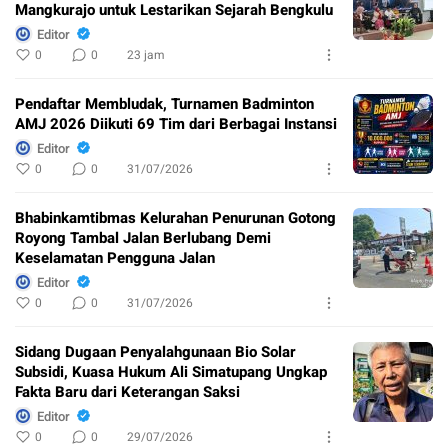
Mangkurajo untuk Lestarikan Sejarah Bengkulu
Editor
0
0
23 jam
Pendaftar Membludak, Turnamen Badminton
AMJ 2026 Diikuti 69 Tim dari Berbagai Instansi
Editor
0
0
31/07/2026
Bhabinkamtibmas Kelurahan Penurunan Gotong
Royong Tambal Jalan Berlubang Demi
Keselamatan Pengguna Jalan
Editor
0
0
31/07/2026
Sidang Dugaan Penyalahgunaan Bio Solar
Subsidi, Kuasa Hukum Ali Simatupang Ungkap
Fakta Baru dari Keterangan Saksi
Editor
0
0
29/07/2026