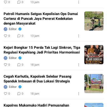
0
0
13 jam
Patroli Humanis Satgas Kepolisian Ops Damai
Cartenz di Puncak Jaya Pererat Kedekatan
dengan Masyarakat
Editor
0
0
13 jam
Kejari Bongkar 15 Perda Tak Lagi Sinkron, Tiga
Regulasi Kepahiang Jadi Prioritas Harmonisasi
Editor
0
0
18 jam
Cegah Karhutla, Kapolsek Selebar Pasang
Spanduk Imbauan di Dua Lokasi Strategis
Editor
0
0
18 jam
Kapolres Mukomuko Hadiri Pemusnahan