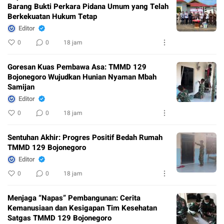
Barang Bukti Perkara Pidana Umum yang Telah
Berkekuatan Hukum Tetap
Editor
0
0
18 jam
Goresan Kuas Pembawa Asa: TMMD 129
Bojonegoro Wujudkan Hunian Nyaman Mbah
Samijan
Editor
0
0
18 jam
Sentuhan Akhir: Progres Positif Bedah Rumah
TMMD 129 Bojonegoro
Editor
0
0
18 jam
Menjaga “Napas” Pembangunan: Cerita
Kemanusiaan dan Kesigapan Tim Kesehatan
Satgas TMMD 129 Bojonegoro