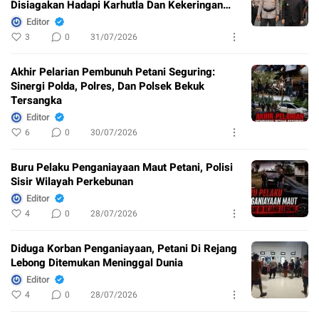
Disiagakan Hadapi Karhutla Dan Kekeringan
Ekstrem
Editor
3
0
31/07/2026
Akhir Pelarian Pembunuh Petani Seguring:
Sinergi Polda, Polres, Dan Polsek Bekuk
Tersangka
Editor
6
0
30/07/2026
Buru Pelaku Penganiayaan Maut Petani, Polisi
Sisir Wilayah Perkebunan
Editor
4
0
28/07/2026
Diduga Korban Penganiayaan, Petani Di Rejang
Lebong Ditemukan Meninggal Dunia
Editor
4
0
28/07/2026