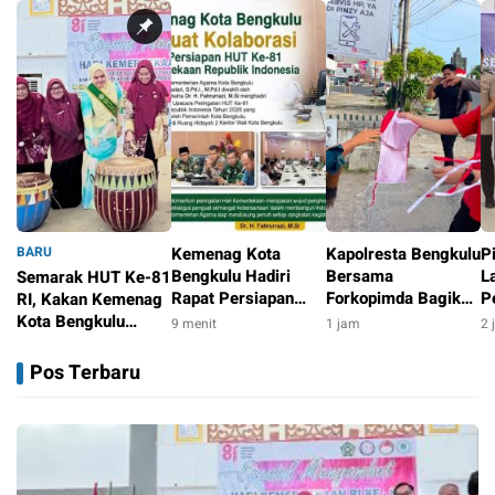
BARU
Kemenag Kota
Kapolresta Bengkulu
P
Bengkulu Hadiri
Bersama
L
Semarak HUT Ke-81
Rapat Persiapan
Forkopimda Bagikan
P
RI, Kakan Kemenag
HUT Ke-81 RI,
5.000 Bendera
L
Kota Bengkulu
9 menit
1 jam
2 
Tegaskan Komitmen
Merah Putih Sambut
A
Hadiri Lomba
7 menit
Dukung Agenda
HUT ke-81 RI
M
Mewarnai dan Tari
Pos Terbaru
Nasional
S
Kreasi Daerah
Tingkat RA