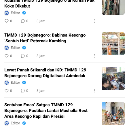
Rutilahu TMMD 129 Bojonegoro di Rumah Pak
Koko Dikebut
Editor
0
0
3 jam
TMMD 129 Bojonegoro: Babinsa Kesongo
‘Sentuh Hati’ Peternak Kambing
Editor
0
0
3 jam
Lewat Panah Srikandi dan IKD: TMMD 129
Bojonegoro Dorong Digitalisasi Adminduk
Editor
0
0
3 jam
Sentuhan Emas’ Satgas TMMD 129
Bojonegoro: Pastikan Lantai Musholla Rest
Area Kesongo Rapi dan Presisi
Editor