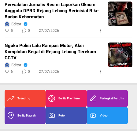
Perwakilan Jurnalis Resmi Laporkan Oknum
Anggota DPRD Rejang Lebong Berinisial R ke
Badan Kehormatan
Editor
5
0
27/07/2026
Ngaku Polisi Lalu Rampas Motor, Aksi
Komplotan Begal di Rejang Lebong Terekam
CCTV
Editor
6
0
27/07/2026
Trending
Berita Premium
Peringkat Penulis
Berita Daerah
Foto
Video