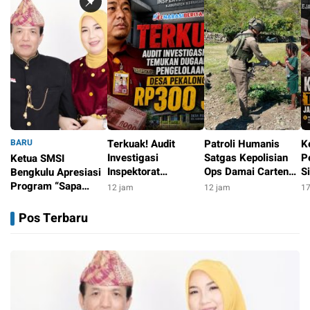
BARU
Terkuak! Audit
Patroli Humanis
K
Investigasi
Satgas Kepolisian
P
Ketua SMSI
Inspektorat
Ops Damai Cartenz
S
Bengkulu Apresiasi
Temukan Dugaan
di Puncak Jaya
R
Program “Sapa
12 jam
12 jam
17
Persoalan
Pererat Kedekatan
Ja
Sekolah”, Dorong
10 jam
Pengelolaan
dengan Masyarakat
H
Penguatan Literasi
Pos Terbaru
ADD/DD Desa
Media di Kalangan
Senilai Rp300 Juta
Pelajar
Dana Desa di
kepahiang