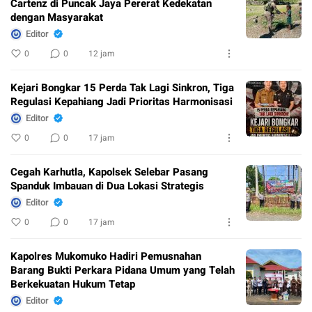
Cartenz di Puncak Jaya Pererat Kedekatan
dengan Masyarakat
Editor
0
0
12 jam
Kejari Bongkar 15 Perda Tak Lagi Sinkron, Tiga
Regulasi Kepahiang Jadi Prioritas Harmonisasi
Editor
0
0
17 jam
Cegah Karhutla, Kapolsek Selebar Pasang
Spanduk Imbauan di Dua Lokasi Strategis
Editor
0
0
17 jam
Kapolres Mukomuko Hadiri Pemusnahan
Barang Bukti Perkara Pidana Umum yang Telah
Berkekuatan Hukum Tetap
Editor