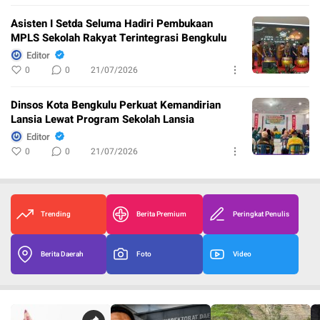
Asisten I Setda Seluma Hadiri Pembukaan
MPLS Sekolah Rakyat Terintegrasi Bengkulu
Editor
0
0
21/07/2026
Dinsos Kota Bengkulu Perkuat Kemandirian
Lansia Lewat Program Sekolah Lansia
Editor
0
0
21/07/2026
Trending
Berita Premium
Peringkat Penulis
Berita Daerah
Foto
Video