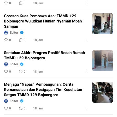
0
0
18 jam
Goresan Kuas Pembawa Asa: TMMD 129
Bojonegoro Wujudkan Hunian Nyaman Mbah
Samijan
Editor
0
0
18 jam
Sentuhan Akhir: Progres Positif Bedah Rumah
TMMD 129 Bojonegoro
Editor
0
0
18 jam
Menjaga “Napas” Pembangunan: Cerita
Kemanusiaan dan Kesigapan Tim Kesehatan
Satgas TMMD 129 Bojonegoro
Editor
0
0
18 jam