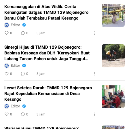
Kemanunggalan di Atas Widik: Cerita
Kehangatan Satgas TMMD 129 Bojonegoro
Bantu Olah Tembakau Petani Kesongo
Editor
0
0
3 jam
Sinergi Hijau di TMMD 129 Bojonegoro:
Babinsa Kesongo dan DLH ‘Keroyokan’ Buat
Lubang Tanam Pohon untuk Jaga Tanggul
Sungai
Editor
0
0
3 jam
Lewat Setetes Darah: TMMD 129 Bojonegoro
Rajut Kepedulian Kemanusiaan di Desa
Kesongo
Editor
0
0
3 jam
Warisan Hijau TMMD 129 Bojonegoro: