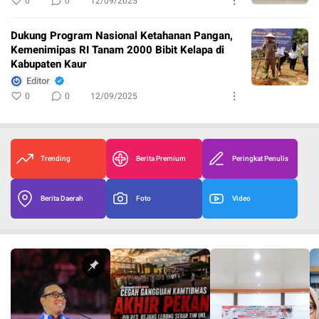
0
0
12/09/2025
Dukung Program Nasional Ketahanan Pangan,
Kemenimipas RI Tanam 2000 Bibit Kelapa di
Kabupaten Kaur
Editor
0
0
12/09/2025
Trending
Berita Premium
Peringkat Penulis
Berita Daerah
Foto
Video