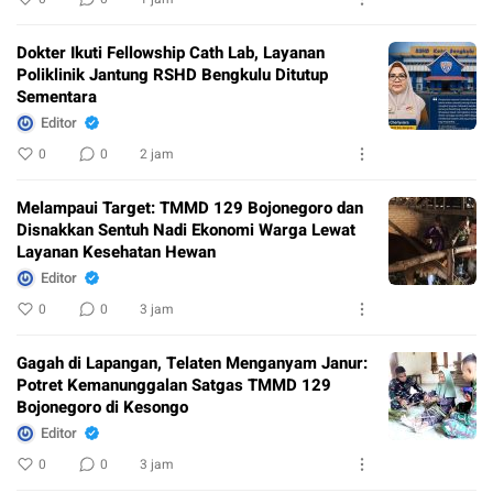
Dokter Ikuti Fellowship Cath Lab, Layanan
Poliklinik Jantung RSHD Bengkulu Ditutup
Sementara
Editor
0
0
2 jam
Melampaui Target: TMMD 129 Bojonegoro dan
Disnakkan Sentuh Nadi Ekonomi Warga Lewat
Layanan Kesehatan Hewan
Editor
0
0
3 jam
Gagah di Lapangan, Telaten Menganyam Janur:
Potret Kemanunggalan Satgas TMMD 129
Bojonegoro di Kesongo
Editor
0
0
3 jam