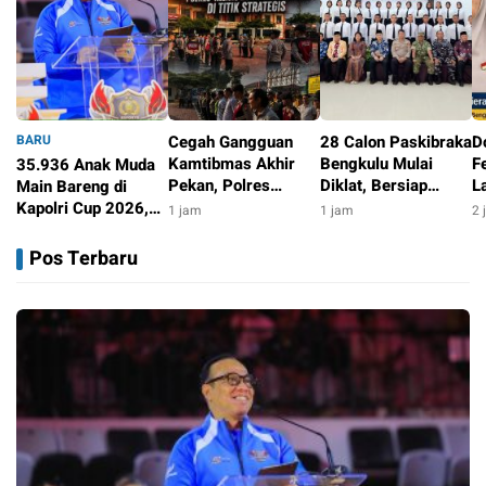
BARU
Cegah Gangguan
28 Calon Paskibraka
Do
Kamtibmas Akhir
Bengkulu Mulai
F
35.936 Anak Muda
Pekan, Polres
Diklat, Bersiap
L
Main Bareng di
Rejang Lebong
Tugas di HUT ke-81
J
Kapolri Cup 2026,
1 jam
1 jam
2 
Sebar Tim UKL Di
RI
B
Wakapolri: Jangan
31 menit
Titik Strategis
S
Cuma Jadi
Pos Terbaru
Penonton, Jadilah
Talenta Digital