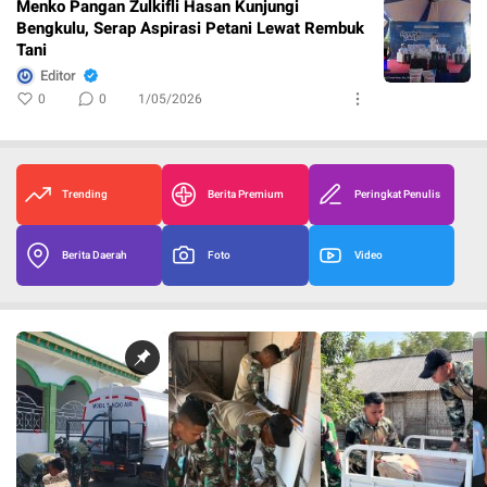
Menko Pangan Zulkifli Hasan Kunjungi
Bengkulu, Serap Aspirasi Petani Lewat Rembuk
Tani
Editor
0
0
1/05/2026
Trending
Berita Premium
Peringkat Penulis
Berita Daerah
Foto
Video