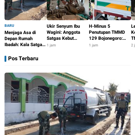
BARU
Ukir Senyum Ibu
H-Minus 5
L
Wagini: Anggota
Penutupan TMMD
K
Menjaga Asa di
Satgas Kebut
129 Bojonegoro:
T
Depan Rumah
Pembersihan dan
Satgas Kebut
B
Ibadah: Kala Satgas
1 jam
1 jam
2 
Finishing Sebelum
Penyelesaian
K
TMMD 129
1 jam
TMMD 129
Rumah Pak Kardo di
M
Bojonegoro Setia
Pos Terbaru
Bojonegoro Usai
Tengah Medan Sulit
W
Merawat Jalan Desa
Kesongo