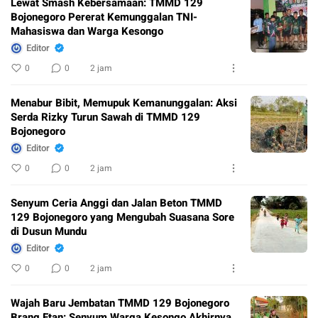
Lewat Smash Kebersamaan: TMMD 129
Bojonegoro Pererat Kemunggalan TNI-
Mahasiswa dan Warga Kesongo
Editor
0
0
2 jam
Menabur Bibit, Memupuk Kemanunggalan: Aksi
Serda Rizky Turun Sawah di TMMD 129
Bojonegoro
Editor
0
0
2 jam
Senyum Ceria Anggi dan Jalan Beton TMMD
129 Bojonegoro yang Mengubah Suasana Sore
di Dusun Mundu
Editor
0
0
2 jam
Wajah Baru Jembatan TMMD 129 Bojonegoro
Brang Etan: Senyum Warga Kesongo Akhirnya