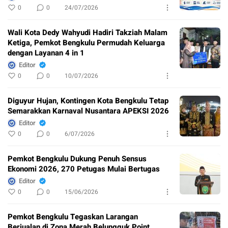
0
0
24/07/2026
Wali Kota Dedy Wahyudi Hadiri Takziah Malam
Ketiga, Pemkot Bengkulu Permudah Keluarga
dengan Layanan 4 in 1
Editor
0
0
10/07/2026
Diguyur Hujan, Kontingen Kota Bengkulu Tetap
Semarakkan Karnaval Nusantara APEKSI 2026
Editor
0
0
6/07/2026
Pemkot Bengkulu Dukung Penuh Sensus
Ekonomi 2026, 270 Petugas Mulai Bertugas
Editor
0
0
15/06/2026
Pemkot Bengkulu Tegaskan Larangan
Berjualan di Zona Merah Belungguk Point