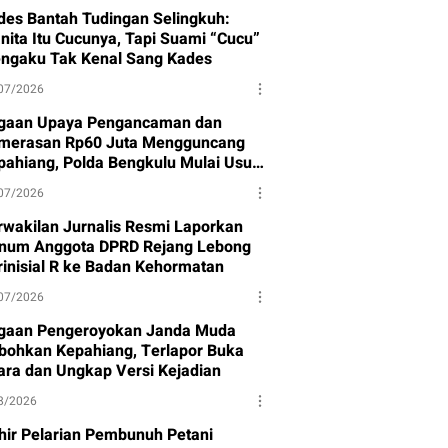
des Bantah Tudingan Selingkuh:
nita Itu Cucunya, Tapi Suami “Cucu”
ngaku Tak Kenal Sang Kades
07/2026
gaan Upaya Pengancaman dan
merasan Rp60 Juta Mengguncang
pahiang, Polda Bengkulu Mulai Usut
sus
07/2026
rwakilan Jurnalis Resmi Laporkan
num Anggota DPRD Rejang Lebong
rinisial R ke Badan Kehormatan
07/2026
gaan Pengeroyokan Janda Muda
bohkan Kepahiang, Terlapor Buka
ara dan Ungkap Versi Kejadian
8/2026
hir Pelarian Pembunuh Petani