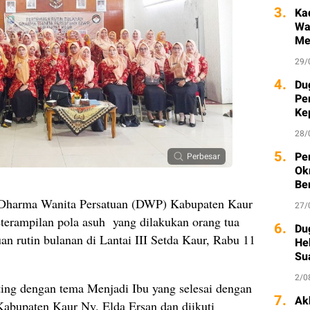
3.
Ka
Wa
Me
29/
4.
Du
Pe
Ke
Ka
28/
5.
Pe
Perbesar
Ok
Be
 Dharma Wanita Persatuan (DWP) Kabupaten Kaur
27/
terampilan pola asuh yang dilakukan orang tua
6.
Du
n rutin bulanan di Lantai III Setda Kaur, Rabu 11
He
Su
2/0
ing dengan tema Menjadi Ibu yang selesai dengan
7.
Ak
 Kabupaten Kaur Ny. Elda Ersan dan diikuti