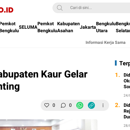
Pemkot
Pemkot
Kabupaten
Bengkulu
Bengk
SELUMA
Jakarta
Bengkulu
Bengkulu
Asahan
Utara
Selata
Informasi Kerja Sama
Ter
bupaten Kaur Gelar
1.
Di
Ok
nting
So
24/
2.
0
0
Di
Re
Du
28/