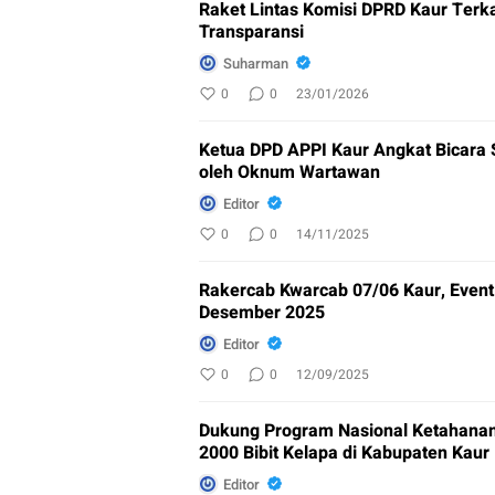
Raket Lintas Komisi DPRD Kaur Terka
Transparansi
Suharman
0
0
23/01/2026
Ketua DPD APPI Kaur Angkat Bicara
oleh Oknum Wartawan
Editor
0
0
14/11/2025
Rakercab Kwarcab 07/06 Kaur, Event
Desember 2025
Editor
0
0
12/09/2025
Dukung Program Nasional Ketahana
2000 Bibit Kelapa di Kabupaten Kaur
Editor