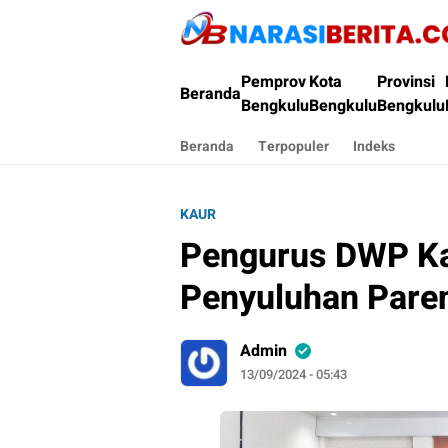
Narasi Berita
Pemprov
Kota
Provinsi
Beranda
Bengkulu
Bengkulu
Bengkulu
Beranda
Terpopuler
Indeks
KAUR
Pengurus DWP Ka
Penyuluhan Pare
Admin
13/09/2024 - 05:43