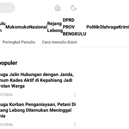
DPRD
ulu
Rejang
Mukomuko
Nasional
PROV
Politik
Olahraga
Krim
n
Lebong
BENGKULU
Peringkat Penulis
Cara menulis disini
populer
duga Jalin Hubungan dengan Janda,
num Kades Aktif di Kepahiang Jadi
rotan Warga
07/2026
duga Korban Penganiayaan, Petani Di
jang Lebong Ditemukan Meninggal
nia
07/2026