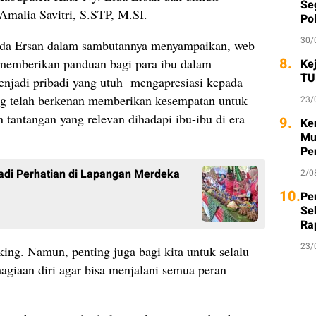
Seg
Amalia Savitri, S.STP, M.SI.
Po
30/
da Ersan dalam sambutannya menyampaikan, web
8.
n memberikan panduan bagi para ibu dalam
Ke
TU
menjadi pribadi yang utuh mengapresiasi kepada
ng telah berkenan memberikan kesempatan untuk
23/
 tantangan yang relevan dihadapi ibu-ibu di era
9.
Ke
Mu
Pe
adi Perhatian di Lapangan Merdeka
2/0
10.
Per
Se
Ra
23/
king. Namun, penting juga bagi kita untuk selalu
giaan diri agar bisa menjalani semua peran