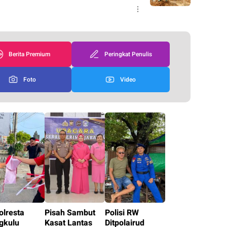
Berita Premium
Peringkat Penulis
Foto
Video
olresta
Pisah Sambut
Polisi RW
gkulu
Kasat Lantas
Ditpolairud