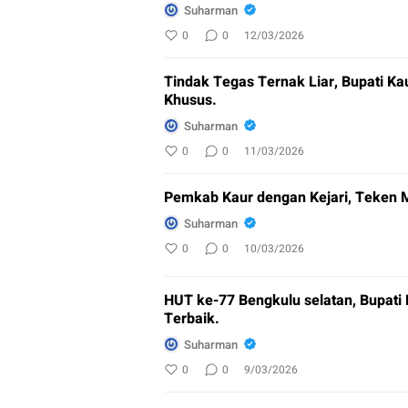
Suharman
0
0
12/03/2026
Tindak Tegas Ternak Liar, Bupati Ka
Khusus.
Suharman
0
0
11/03/2026
Pemkab Kaur dengan Kejari, Teken
Suharman
0
0
10/03/2026
HUT ke-77 Bengkulu selatan, Bupati
Terbaik.
Suharman
0
0
9/03/2026