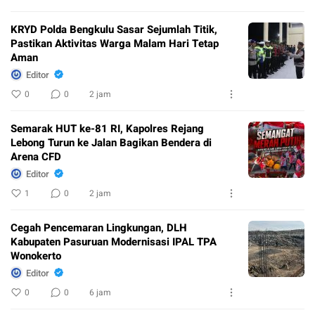
KRYD Polda Bengkulu Sasar Sejumlah Titik,
Pastikan Aktivitas Warga Malam Hari Tetap
Aman
Editor
0
0
2 jam
Semarak HUT ke-81 RI, Kapolres Rejang
Lebong Turun ke Jalan Bagikan Bendera di
Arena CFD
Editor
1
0
2 jam
Cegah Pencemaran Lingkungan, DLH
Kabupaten Pasuruan Modernisasi IPAL TPA
Wonokerto
Editor
0
0
6 jam