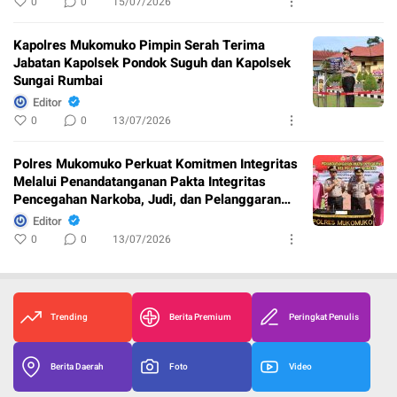
0
0
15/07/2026
Kapolres Mukomuko Pimpin Serah Terima
Jabatan Kapolsek Pondok Suguh dan Kapolsek
Sungai Rumbai
Editor
0
0
13/07/2026
Polres Mukomuko Perkuat Komitmen Integritas
Melalui Penandatanganan Pakta Integritas
Pencegahan Narkoba, Judi, dan Pelanggaran
Disiplin
Editor
0
0
13/07/2026
Trending
Berita Premium
Peringkat Penulis
Berita Daerah
Foto
Video