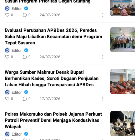
Susun Program Prioritas Cegah Stunting
Editor
0
0
24/07/2026
Evaluasi Perubahan APBDes 2026, Pemdes
Suka Maju Libatkan Kecamatan demi Program
Tepat Sasaran
Editor
0
0
24/07/2026
Warga Sumber Makmur Desak Bupati
Berhentikan Kades, Soroti Dugaan Penjualan
Lahan Hibah hingga Transparansi APBDes
Editor
0
0
17/07/2026
Polres Mukomuko dan Polsek Jajaran Perkuat
Patroli Preventif Demi Menjaga Kondusivitas
Wilayah
Editor