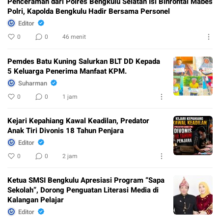
Penceramah dari Polres Bengkulu Selatan Isi Binrohtal Mabes
Polri, Kapolda Bengkulu Hadir Bersama Personel
Editor
0
0
46 menit
Pemdes Batu Kuning Salurkan BLT DD Kepada
5 Keluarga Penerima Manfaat KPM.
Suharman
0
0
1 jam
Kejari Kepahiang Kawal Keadilan, Predator
Anak Tiri Divonis 18 Tahun Penjara
Editor
0
0
2 jam
Ketua SMSI Bengkulu Apresiasi Program “Sapa
Sekolah”, Dorong Penguatan Literasi Media di
Kalangan Pelajar
Editor