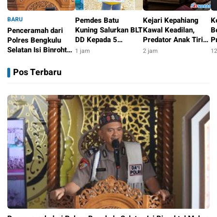
BARU
Pemdes Batu
Kejari Kepahiang
K
Kuning Salurkan BLT
Kawal Keadilan,
B
Penceramah dari
DD Kepada 5
Predator Anak Tiri
P
Polres Bengkulu
Keluarga Penerima
Divonis 18 Tahun
S
Selatan Isi Binrohtal
1 jam
2 jam
12
Manfaat KPM.
Penjara
P
Mabes Polri,
46 menit
M
Kapolda Bengkulu
Pos Terbaru
P
Hadir Bersama
Personel