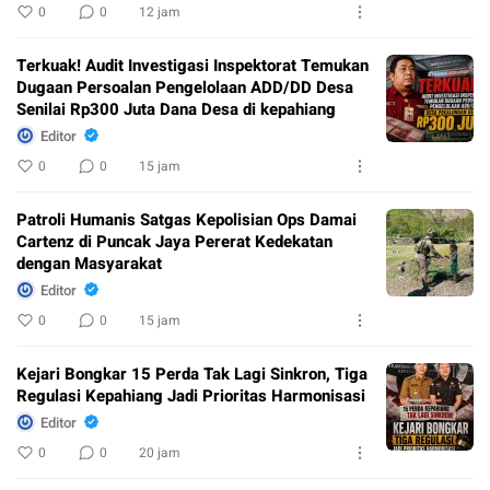
0
0
12 jam
Terkuak! Audit Investigasi Inspektorat Temukan
Dugaan Persoalan Pengelolaan ADD/DD Desa
Senilai Rp300 Juta Dana Desa di kepahiang
Editor
0
0
15 jam
Patroli Humanis Satgas Kepolisian Ops Damai
Cartenz di Puncak Jaya Pererat Kedekatan
dengan Masyarakat
Editor
0
0
15 jam
Kejari Bongkar 15 Perda Tak Lagi Sinkron, Tiga
Regulasi Kepahiang Jadi Prioritas Harmonisasi
Editor
0
0
20 jam