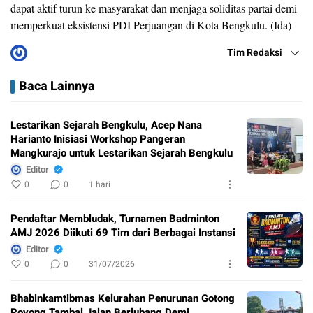
dapat aktif turun ke masyarakat dan menjaga soliditas partai demi
memperkuat eksistensi PDI Perjuangan di Kota Bengkulu. (Ida)
Tim Redaksi
Baca Lainnya
Lestarikan Sejarah Bengkulu, Acep Nana
Harianto Inisiasi Workshop Pangeran
Mangkurajo untuk Lestarikan Sejarah Bengkulu
Editor
0
0
1 hari
Pendaftar Membludak, Turnamen Badminton
AMJ 2026 Diikuti 69 Tim dari Berbagai Instansi
Editor
0
0
31/07/2026
Bhabinkamtibmas Kelurahan Penurunan Gotong
Royong Tambal Jalan Berlubang Demi