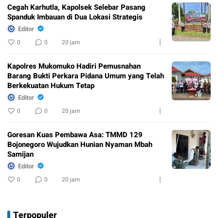
Cegah Karhutla, Kapolsek Selebar Pasang
Spanduk Imbauan di Dua Lokasi Strategis
Editor
0
0
20 jam
Kapolres Mukomuko Hadiri Pemusnahan
Barang Bukti Perkara Pidana Umum yang Telah
Berkekuatan Hukum Tetap
Editor
0
0
20 jam
Goresan Kuas Pembawa Asa: TMMD 129
Bojonegoro Wujudkan Hunian Nyaman Mbah
Samijan
Editor
0
0
20 jam
Terpopuler