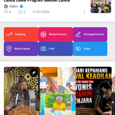
Lansia Lewat Program Sekolah Lansia
Editor
0
0
21/07/2026
Trending
Berita Premium
Peringkat Penulis
Berita Daerah
Foto
Video