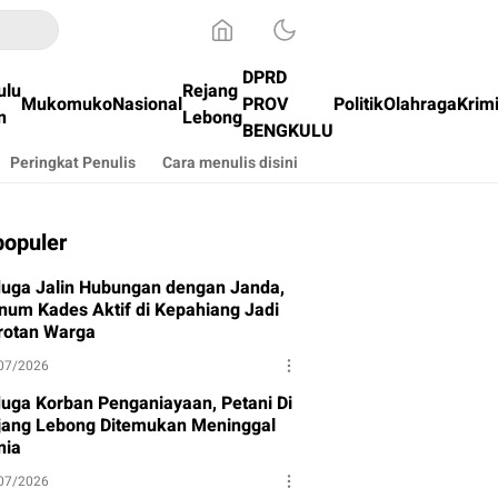
DPRD
ulu
Rejang
Mukomuko
Nasional
PROV
Politik
Olahraga
Krim
n
Lebong
BENGKULU
Peringkat Penulis
Cara menulis disini
populer
duga Jalin Hubungan dengan Janda,
num Kades Aktif di Kepahiang Jadi
rotan Warga
07/2026
duga Korban Penganiayaan, Petani Di
jang Lebong Ditemukan Meninggal
nia
07/2026