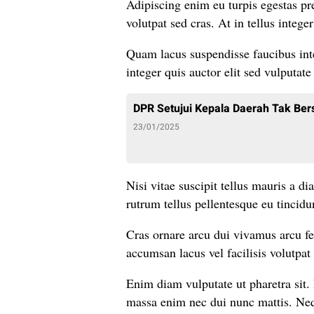
Adipiscing enim eu turpis egestas pr
volutpat sed cras. At in tellus integer
Quam lacus suspendisse faucibus inte
integer quis auctor elit sed vulputat
DPR Setujui Kepala Daerah Tak Bers
23/01/2025
Nisi vitae suscipit tellus mauris a di
rutrum tellus pellentesque eu tincidun
Cras ornare arcu dui vivamus arcu f
accumsan lacus vel facilisis volutpat 
Enim diam vulputate ut pharetra sit.
massa enim nec dui nunc mattis. Nequ