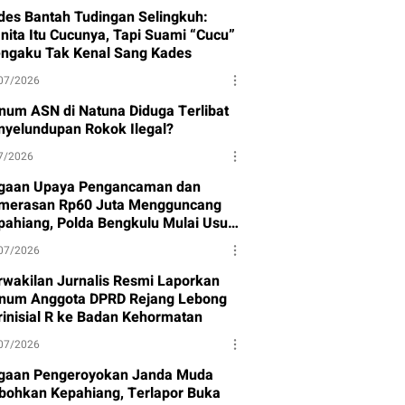
des Bantah Tudingan Selingkuh:
nita Itu Cucunya, Tapi Suami “Cucu”
ngaku Tak Kenal Sang Kades
07/2026
num ASN di Natuna Diduga Terlibat
nyelundupan Rokok Ilegal?
7/2026
gaan Upaya Pengancaman dan
merasan Rp60 Juta Mengguncang
pahiang, Polda Bengkulu Mulai Usut
sus
07/2026
rwakilan Jurnalis Resmi Laporkan
num Anggota DPRD Rejang Lebong
rinisial R ke Badan Kehormatan
07/2026
gaan Pengeroyokan Janda Muda
bohkan Kepahiang, Terlapor Buka