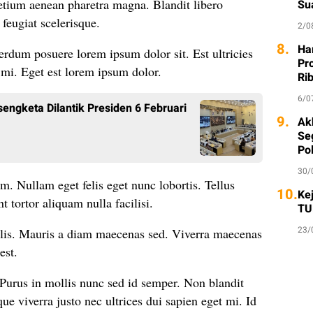
etium aenean pharetra magna. Blandit libero
Su
 feugiat scelerisque.
2/0
8.
Ha
rdum posuere lorem ipsum dolor sit. Est ultricies
Pr
e mi. Eget est lorem ipsum dolor.
Ri
6/0
engketa Dilantik Presiden 6 Februari
9.
Ak
Seg
Po
30/
am. Nullam eget felis eget nunc lobortis. Tellus
10.
Ke
t tortor aliquam nulla facilisi.
TU
23/
elis. Mauris a diam maecenas sed. Viverra maecenas
est.
 Purus in mollis nunc sed id semper. Non blandit
e viverra justo nec ultrices dui sapien eget mi. Id