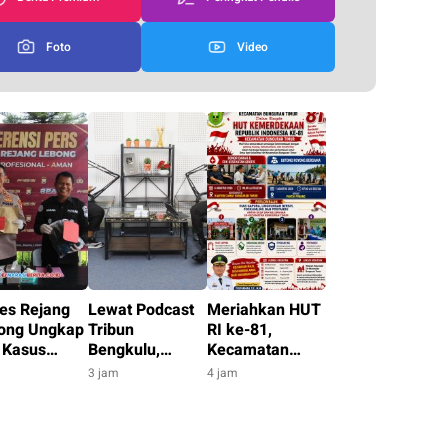
Foto
Video
res Rejang
Lewat Podcast
Meriahkan HUT
ong Ungkap
Tribun
RI ke-81,
 Kasus
Bengkulu,
Kecamatan
bunuhan
Kapolda
Bunguran Timur
m
3 jam
4 jam
arah: Dari
Tegaskan
Gelar Aksi
dam Hingga
Komitmen
Sosial hingga
k Habisi
Wujudkan Polri
Lomba Antar-