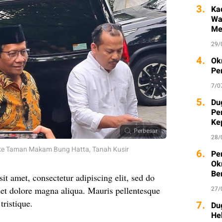
3.
Ka
Wa
Me
29/
4.
Ok
Pe
7/0
5.
Du
Pe
Ke
Ka
Perbesar
28/
ke Taman Makam Bung Hatta, Tanah Kusir
6.
Pe
Ok
Be
t amet, consectetur adipiscing elit, sed do
27/
 et dolore magna aliqua. Mauris pellentesque
tristique.
7.
Du
He