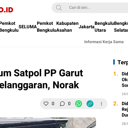
Pemkot
Pemkot
Kabupaten
Bengkulu
Bengk
SELUMA
Jakarta
Bengkulu
Bengkulu
Asahan
Utara
Selata
Informasi Kerja Sama
Ter
um Satpol PP Garut
1.
Di
Ok
elanggaran, Norak
So
24/
2.
0
0
Di
Re
Du
28/