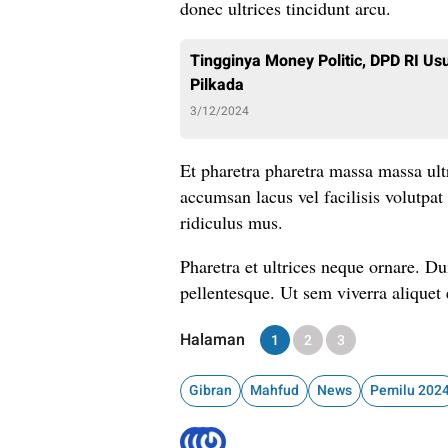
donec ultrices tincidunt arcu.
Tingginya Money Politic, DPD RI 
Pilkada
3/12/2024
Et pharetra pharetra massa massa ult
accumsan lacus vel facilisis volutpat 
ridiculus mus.
Pharetra et ultrices neque ornare. Du
pellentesque. Ut sem viverra aliquet e
Halaman
1
2
3
Gibran
Mahfud
News
Pemilu 202