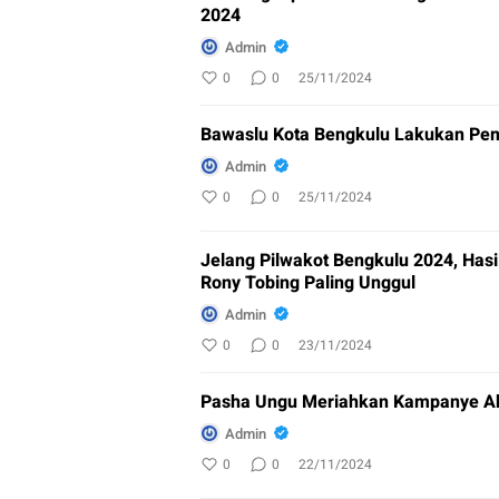
2024
Admin
0
0
25/11/2024
Bawaslu Kota Bengkulu Lakukan Pe
Admin
0
0
25/11/2024
Jelang Pilwakot Bengkulu 2024, Hasil Survei MSCI Paslon Dedy Wahyudi-
Rony Tobing Paling Unggul
Admin
0
0
23/11/2024
Pasha Ungu Meriahkan Kampanye Ak
Admin
0
0
22/11/2024