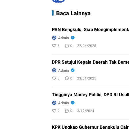
Baca Lainnya
PAN Bengkulu, Siap Mengimplementa
Admin
3
0
22/04/2025
DPR Setujui Kepala Daerah Tak Berse
Admin
3
0
23/01/2025
Tingginya Money Politic, DPD RI U
Admin
2
0
3/12/2024
KPK Ungkap Gubernur Bengkulu Cairk