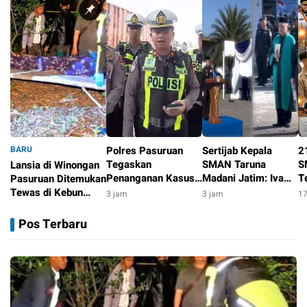
BARU
Polres Pasuruan
Sertijab Kepala
2
Tegaskan
SMAN Taruna
S
Lansia di Winongan
Penanganan Kasus
Madani Jatim: Iva
T
Pasuruan Ditemukan
Laka Lantas 2017
Evry Robiyansah
S
Tewas di Kebun
3 jam
3 jam
17
Telah Tuntas dan
Resmi Jimpin
K
Jeruk, Polisi dan
3 jam
Berkekuatan Hukum
Sekolah Berasrama
P
Tim Inafis Selidiki
Pos Terbaru
Tetap
Berbasis TNI AL &
P
Dugaan
Pesantren
Pembunuhan