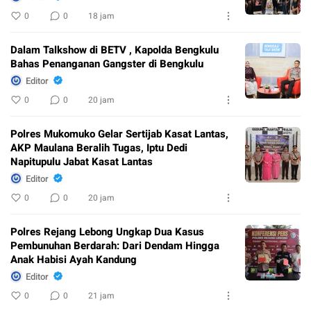
0
0
18 jam
Dalam Talkshow di BETV , Kapolda Bengkulu
Bahas Penanganan Gangster di Bengkulu
Editor
0
0
20 jam
Polres Mukomuko Gelar Sertijab Kasat Lantas,
AKP Maulana Beralih Tugas, Iptu Dedi
Napitupulu Jabat Kasat Lantas
Editor
0
0
20 jam
Polres Rejang Lebong Ungkap Dua Kasus
Pembunuhan Berdarah: Dari Dendam Hingga
Anak Habisi Ayah Kandung
Editor
0
0
21 jam