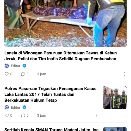
Lansia di Winongan Pasuruan Ditemukan Tewas di Kebun
Jeruk, Polisi dan Tim Inafis Selidiki Dugaan Pembunuhan
Editor
0
0
3 jam
Polres Pasuruan Tegaskan Penanganan Kasus
Laka Lantas 2017 Telah Tuntas dan
Berkekuatan Hukum Tetap
Editor
0
0
3 jam
Sertijab Kepala SMAN Taruna Madani Jatim: Iva