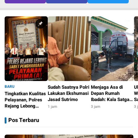
BARU
Sudah Saatnya Polri
Menjaga Asa di
U
Lakukan Ekshumasi
Depan Rumah
W
Tingkatkan Kualitas
Jasad Sutrimo
Ibadah: Kala Satgas
S
Pelayanan, Polres
TMMD 129
P
Rejang Lebong
1 jam
3 jam
3 
Bojonegoro Setia
F
Sabet “Pelayanan
34 menit
Merawat Jalan Desa
T
Prima (A)” dari
Pos Terbaru
Kesongo
B
Kapolri di Forum
Konsultasi Publik
Polda Bengkulu