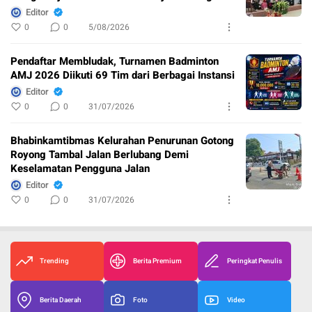
Editor
0
0
5/08/2026
Pendaftar Membludak, Turnamen Badminton
AMJ 2026 Diikuti 69 Tim dari Berbagai Instansi
Editor
0
0
31/07/2026
Bhabinkamtibmas Kelurahan Penurunan Gotong
Royong Tambal Jalan Berlubang Demi
Keselamatan Pengguna Jalan
Editor
0
0
31/07/2026
Trending
Berita Premium
Peringkat Penulis
Berita Daerah
Foto
Video