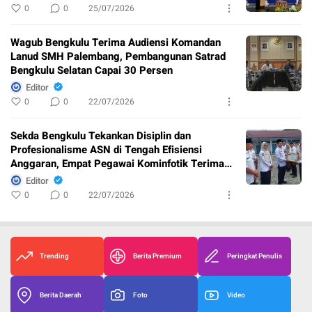
0
0
25/07/2026
Wagub Bengkulu Terima Audiensi Komandan
Lanud SMH Palembang, Pembangunan Satrad
Bengkulu Selatan Capai 30 Persen
Editor
0
0
22/07/2026
Sekda Bengkulu Tekankan Disiplin dan
Profesionalisme ASN di Tengah Efisiensi
Anggaran, Empat Pegawai Kominfotik Terima
Penghargaan
Editor
0
0
22/07/2026
Trending
Berita Premium
Peringkat Penulis
Berita Daerah
Foto
Video