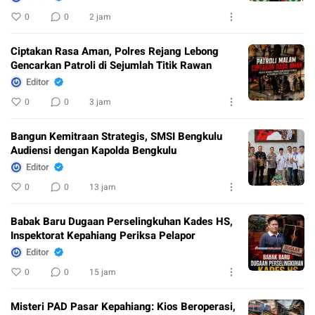
0
0
2 jam
Ciptakan Rasa Aman, Polres Rejang Lebong
Gencarkan Patroli di Sejumlah Titik Rawan
Editor
0
0
3 jam
Bangun Kemitraan Strategis, SMSI Bengkulu
Audiensi dengan Kapolda Bengkulu
Editor
0
0
13 jam
Babak Baru Dugaan Perselingkuhan Kades HS,
Inspektorat Kepahiang Periksa Pelapor
Editor
0
0
15 jam
Misteri PAD Pasar Kepahiang: Kios Beroperasi,