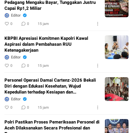
Pedagang Mengaku Bayar, Tunggakan Justru
Capai Rp1,2 Miliar
Editor
0
0
15 jam
KBPBI Apresiasi Komitmen Kapolri Kawal
Aspirasi dalam Pembahasan RUU
Ketenagakerjaan
Editor
0
0
15 jam
Personel Operasi Damai Cartenz-2026 Bekali
Diri dengan Edukasi Kesehatan, Wujud
Kepedulian terhadap Kesiapan dan
Kesejahteraan Anggota
Editor
0
0
15 jam
Polri Pastikan Proses Pemeriksaan Personel di
Aceh Dilaksanakan Secara Profesional dan