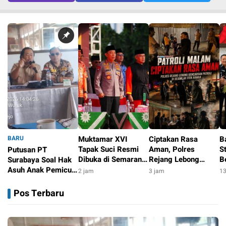
BARU
Muktamar XVI
Ciptakan Rasa
B
Tapak Suci Resmi
Aman, Polres
S
Putusan PT
Dibuka di Semarang,
Rejang Lebong
B
Surabaya Soal Hak
Kapolri Terima
Gencarkan Patroli di
d
Asuh Anak Pemicu
2 jam
3 jam
13
Anugerah Anggota
Sejumlah Titik
B
Polemik, Pihak
31 menit
Kehormatan
Rawan
Pengadu dan Aktivis
Pos Terbaru
Kota Pasuruan
Bersiap Tempuh
Kasasi