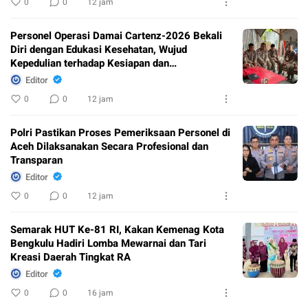
0
0
12 jam
Personel Operasi Damai Cartenz-2026 Bekali
Diri dengan Edukasi Kesehatan, Wujud
Kepedulian terhadap Kesiapan dan
Kesejahteraan Anggota
Editor
0
0
12 jam
Polri Pastikan Proses Pemeriksaan Personel di
Aceh Dilaksanakan Secara Profesional dan
Transparan
Editor
0
0
12 jam
Semarak HUT Ke-81 RI, Kakan Kemenag Kota
Bengkulu Hadiri Lomba Mewarnai dan Tari
Kreasi Daerah Tingkat RA
Editor
0
0
16 jam