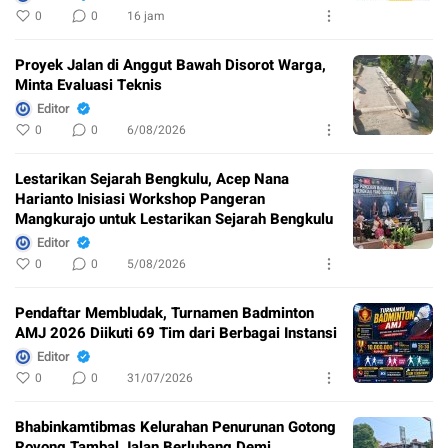
0
0
16 jam
Proyek Jalan di Anggut Bawah Disorot Warga,
Minta Evaluasi Teknis
Editor
0
0
6/08/2026
Lestarikan Sejarah Bengkulu, Acep Nana
Harianto Inisiasi Workshop Pangeran
Mangkurajo untuk Lestarikan Sejarah Bengkulu
Editor
0
0
5/08/2026
Pendaftar Membludak, Turnamen Badminton
AMJ 2026 Diikuti 69 Tim dari Berbagai Instansi
Editor
0
0
31/07/2026
Bhabinkamtibmas Kelurahan Penurunan Gotong
Royong Tambal Jalan Berlubang Demi