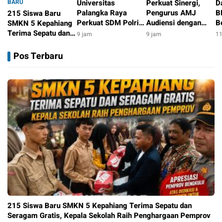
BARU
Universitas
Perkuat Sinergi,
D
Palangka Raya
Pengurus AMJ
B
215 Siswa Baru
Perkuat SDM Polri
Audiensi dengan
B
SMKN 5 Kepahiang
Lewat Pusat Studi
Kajati Bengkulu
P
Terima Sepatu dan
9 jam
9 jam
11
Kepolisian
G
Seragam Gratis,
8 jam
B
Kepala Sekolah Raih
Pos Terbaru
Penghargaan
Pemprov
215 Siswa Baru SMKN 5 Kepahiang Terima Sepatu dan
Seragam Gratis, Kepala Sekolah Raih Penghargaan Pemprov