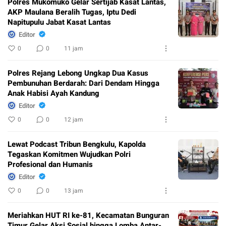
Polres Mukomuko Gelar Sertijab Kasat Lantas,
AKP Maulana Beralih Tugas, Iptu Dedi
Napitupulu Jabat Kasat Lantas
Editor
0
0
11 jam
Polres Rejang Lebong Ungkap Dua Kasus
Pembunuhan Berdarah: Dari Dendam Hingga
Anak Habisi Ayah Kandung
Editor
0
0
12 jam
Lewat Podcast Tribun Bengkulu, Kapolda
Tegaskan Komitmen Wujudkan Polri
Profesional dan Humanis
Editor
0
0
13 jam
Meriahkan HUT RI ke-81, Kecamatan Bunguran
Timur Gelar Aksi Sosial hingga Lomba Antar-