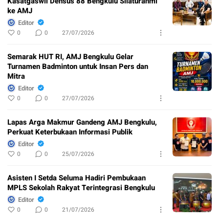
Kasatgaswil Densus 88 Bengkulu Silaturahmi
ke AMJ
Editor
0
0
27/07/2026
Semarak HUT RI, AMJ Bengkulu Gelar
Turnamen Badminton untuk Insan Pers dan
Mitra
Editor
0
0
27/07/2026
Lapas Arga Makmur Gandeng AMJ Bengkulu,
Perkuat Keterbukaan Informasi Publik
Editor
0
0
25/07/2026
Asisten I Setda Seluma Hadiri Pembukaan
MPLS Sekolah Rakyat Terintegrasi Bengkulu
Editor
0
0
21/07/2026