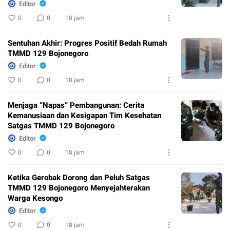
Editor
0
0
18 jam
Sentuhan Akhir: Progres Positif Bedah Rumah
TMMD 129 Bojonegoro
Editor
0
0
18 jam
Menjaga “Napas” Pembangunan: Cerita
Kemanusiaan dan Kesigapan Tim Kesehatan
Satgas TMMD 129 Bojonegoro
Editor
0
0
18 jam
Ketika Gerobak Dorong dan Peluh Satgas
TMMD 129 Bojonegoro Menyejahterakan
Warga Kesongo
Editor
0
0
18 jam