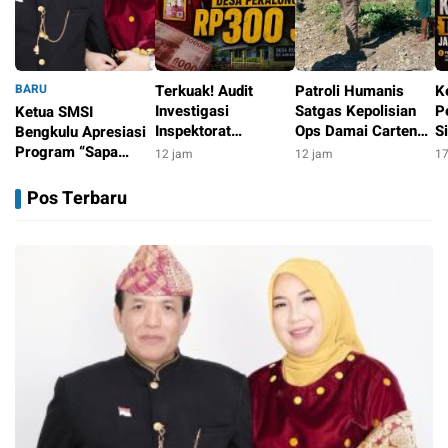
BARU
Terkuak! Audit
Patroli Humanis
K
Investigasi
Satgas Kepolisian
P
Ketua SMSI
Inspektorat
Ops Damai Cartenz
S
Bengkulu Apresiasi
Temukan Dugaan
di Puncak Jaya
R
Program “Sapa
12 jam
12 jam
17
Persoalan
Pererat Kedekatan
Ja
Sekolah”, Dorong
10 jam
Pengelolaan
dengan Masyarakat
H
Penguatan Literasi
Pos Terbaru
ADD/DD Desa
Media di Kalangan
Senilai Rp300 Juta
Pelajar
Dana Desa di
kepahiang