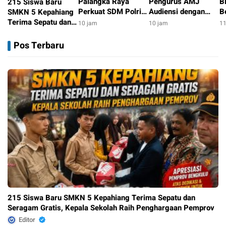
Palangka Raya
Pengurus AMJ
B
215 Siswa Baru
Perkuat SDM Polri
Audiensi dengan
B
SMKN 5 Kepahiang
Lewat Pusat Studi
Kajati Bengkulu
P
Terima Sepatu dan
10 jam
10 jam
11
Kepolisian
G
Seragam Gratis,
8 jam
B
Kepala Sekolah Raih
Pos Terbaru
Penghargaan
Pemprov
215 Siswa Baru SMKN 5 Kepahiang Terima Sepatu dan
Seragam Gratis, Kepala Sekolah Raih Penghargaan Pemprov
Editor