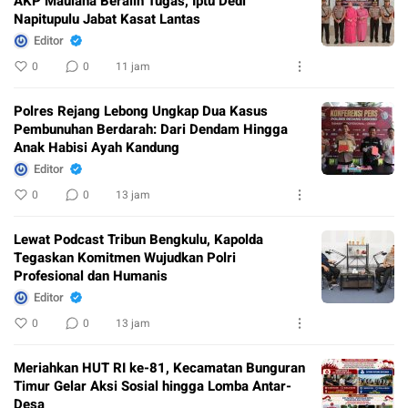
AKP Maulana Beralih Tugas, Iptu Dedi
Napitupulu Jabat Kasat Lantas
Editor
0
0
11 jam
Polres Rejang Lebong Ungkap Dua Kasus
Pembunuhan Berdarah: Dari Dendam Hingga
Anak Habisi Ayah Kandung
Editor
0
0
13 jam
Lewat Podcast Tribun Bengkulu, Kapolda
Tegaskan Komitmen Wujudkan Polri
Profesional dan Humanis
Editor
0
0
13 jam
Meriahkan HUT RI ke-81, Kecamatan Bunguran
Timur Gelar Aksi Sosial hingga Lomba Antar-
Desa