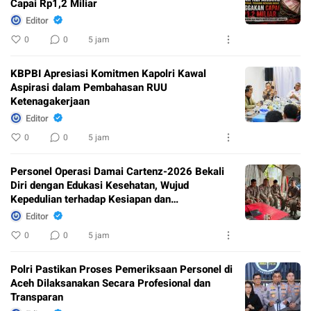
Capai Rp1,2 Miliar
Editor
0
0
5 jam
KBPBI Apresiasi Komitmen Kapolri Kawal
Aspirasi dalam Pembahasan RUU
Ketenagakerjaan
Editor
0
0
5 jam
Personel Operasi Damai Cartenz-2026 Bekali
Diri dengan Edukasi Kesehatan, Wujud
Kepedulian terhadap Kesiapan dan
Kesejahteraan Anggota
Editor
0
0
5 jam
Polri Pastikan Proses Pemeriksaan Personel di
Aceh Dilaksanakan Secara Profesional dan
Transparan