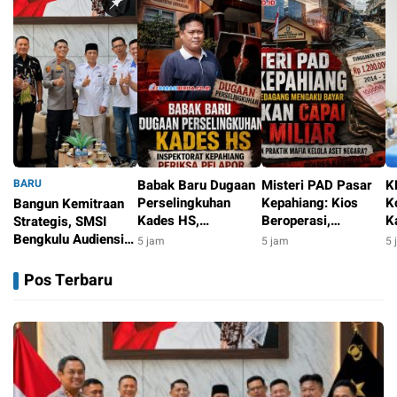
BARU
Babak Baru Dugaan
Misteri PAD Pasar
K
Perselingkuhan
Kepahiang: Kios
K
Bangun Kemitraan
Kades HS,
Beroperasi,
K
Strategis, SMSI
Inspektorat
Pedagang Mengaku
d
Bengkulu Audiensi
5 jam
5 jam
5 
Kepahiang Periksa
Bayar, Tunggakan
R
dengan Kapolda
3 jam
Pelapor
Justru Capai Rp1,2
K
Bengkulu
Pos Terbaru
Miliar