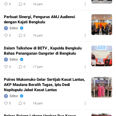
0
0
16 jam
Perkuat Sinergi, Pengurus AMJ Audiensi
dengan Kajati Bengkulu
Editor
0
0
16 jam
Dalam Talkshow di BETV , Kapolda Bengkulu
Bahas Penanganan Gangster di Bengkulu
Editor
0
0
17 jam
Polres Mukomuko Gelar Sertijab Kasat Lantas,
AKP Maulana Beralih Tugas, Iptu Dedi
Napitupulu Jabat Kasat Lantas
Editor
0
0
18 jam
Polres Rejang Lebong Ungkap Dua Kasus