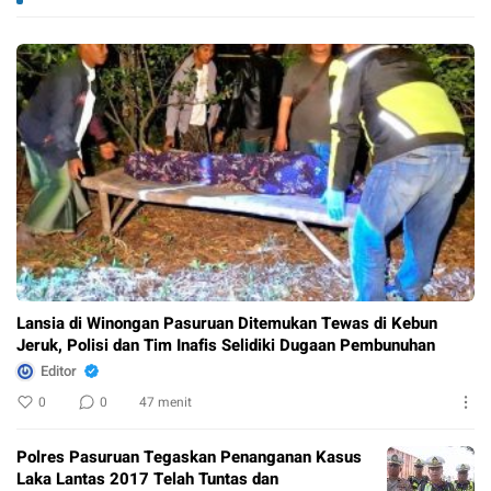
Tetap
Berbasis TNI AL &
P
Dugaan
Pesantren
Pembunuhan
Lansia di Winongan Pasuruan Ditemukan Tewas di Kebun
Jeruk, Polisi dan Tim Inafis Selidiki Dugaan Pembunuhan
Editor
0
0
47 menit
Polres Pasuruan Tegaskan Penanganan Kasus
Laka Lantas 2017 Telah Tuntas dan