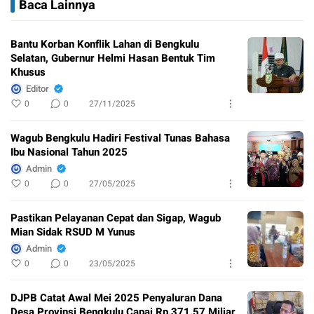
Baca Lainnya
Bantu Korban Konflik Lahan di Bengkulu
Selatan, Gubernur Helmi Hasan Bentuk Tim
Khusus
Editor
0
0
27/11/2025
Wagub Bengkulu Hadiri Festival Tunas Bahasa
Ibu Nasional Tahun 2025
Admin
0
0
27/05/2025
Pastikan Pelayanan Cepat dan Sigap, Wagub
Mian Sidak RSUD M Yunus
Admin
0
0
23/05/2025
DJPB Catat Awal Mei 2025 Penyaluran Dana
Desa Provinsi Bengkulu Capai Rp.371.57 Miliar