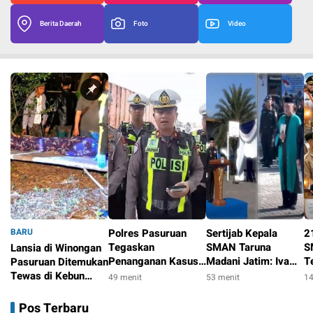
Berita Daerah
Foto
Video
BARU
Polres Pasuruan
Sertijab Kepala
2
Tegaskan
SMAN Taruna
S
Lansia di Winongan
Penanganan Kasus
Madani Jatim: Iva
T
Pasuruan Ditemukan
Laka Lantas 2017
Evry Robiyansah
S
Tewas di Kebun
49 menit
53 menit
14
Telah Tuntas dan
Resmi Jimpin
K
Jeruk, Polisi dan
47 menit
Berkekuatan Hukum
Sekolah Berasrama
P
Tim Inafis Selidiki
Pos Terbaru