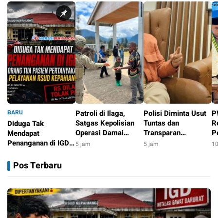
BARU
Patroli di Ilaga,
Polisi Diminta Usut
P
Satgas Kepolisian
Tuntas dan
R
Diduga Tak
Operasi Damai
Transparan
P
Mendapat
Cartenz Bangun
Kematian Sutrimo
P
Penanganan di IGD,
5 jam
5 jam
10
Kedekatan dengan
d
Orang Tua Pasien
5 jam
Masyarakat
K
Pertanyakan
Pos Terbaru
Pelayanan RSUD
Kepahiang