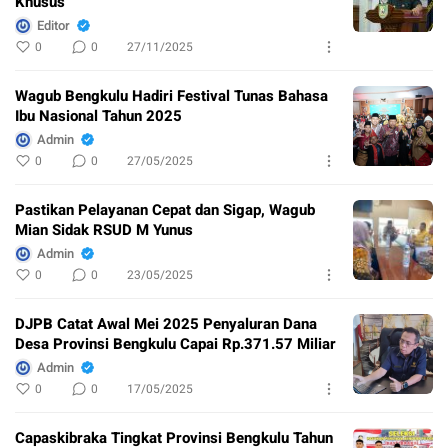
Khusus
Editor
0
0
27/11/2025
Wagub Bengkulu Hadiri Festival Tunas Bahasa
Ibu Nasional Tahun 2025
Admin
0
0
27/05/2025
Pastikan Pelayanan Cepat dan Sigap, Wagub
Mian Sidak RSUD M Yunus
Admin
0
0
23/05/2025
DJPB Catat Awal Mei 2025 Penyaluran Dana
Desa Provinsi Bengkulu Capai Rp.371.57 Miliar
Admin
0
0
17/05/2025
Capaskibraka Tingkat Provinsi Bengkulu Tahun