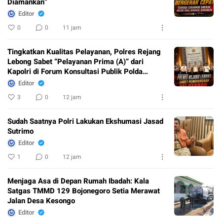
Diamankan”
Editor
0
0
11 jam
Tingkatkan Kualitas Pelayanan, Polres Rejang
Lebong Sabet “Pelayanan Prima (A)” dari
Kapolri di Forum Konsultasi Publik Polda
Bengkulu
Editor
3
0
12 jam
Sudah Saatnya Polri Lakukan Ekshumasi Jasad
Sutrimo
Editor
1
0
12 jam
Menjaga Asa di Depan Rumah Ibadah: Kala
Satgas TMMD 129 Bojonegoro Setia Merawat
Jalan Desa Kesongo
Editor