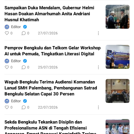
Sampaikan Duka Mendalam, Gubernur Helmi
Hasan Doakan Almarhumah Anita Andriani
Husnul Khatimah
Editor
0
0
27/07/2026
Pemprov Bengkulu dan Telkom Gelar Workshop
AI untuk Pemuda, Tingkatkan Literasi Digital
Editor
0
0
25/07/2026
Wagub Bengkulu Terima Audiensi Komandan
Lanud SMH Palembang, Pembangunan Satrad
Bengkulu Selatan Capai 30 Persen
Editor
0
0
22/07/2026
Sekda Bengkulu Tekankan Disiplin dan
Profesionalisme ASN di Tengah Efisiensi
Anggaran, Empat Pegawai Kominfotik Terima