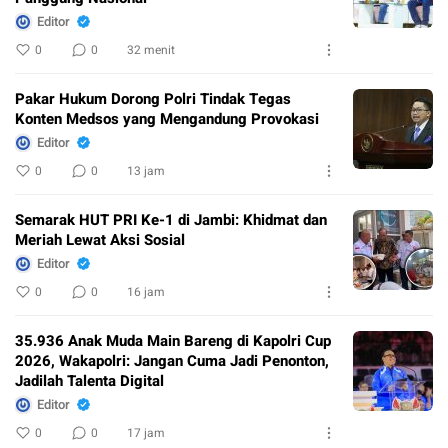
Editor
0
0
32 menit
Pakar Hukum Dorong Polri Tindak Tegas
Konten Medsos yang Mengandung Provokasi
Editor
0
0
13 jam
Semarak HUT PRI Ke-1 di Jambi: Khidmat dan
Meriah Lewat Aksi Sosial
Editor
0
0
16 jam
35.936 Anak Muda Main Bareng di Kapolri Cup
2026, Wakapolri: Jangan Cuma Jadi Penonton,
Jadilah Talenta Digital
Editor
0
0
17 jam