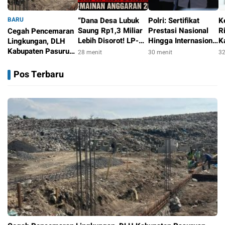
BARU
“Dana Desa Lubuk
Polri: Sertifikat
K
Saung Rp1,3 Miliar
Prestasi Nasional
R
Cegah Pencemaran
Lebih Disorot! LP-
Hingga Internasional
K
Lingkungan, DLH
KPK Desak Tipikor
Tetap Ikuti Tahapan
W
Kabupaten Pasuruan
28 menit
30 menit
32
Bongkar Dugaan
Seleksi Rekrutmen
d
Modernisasi IPAL
24 menit
Permainan
Polri
P
TPA Wonokerto
Pos Terbaru
Anggaran 2022–
2025”