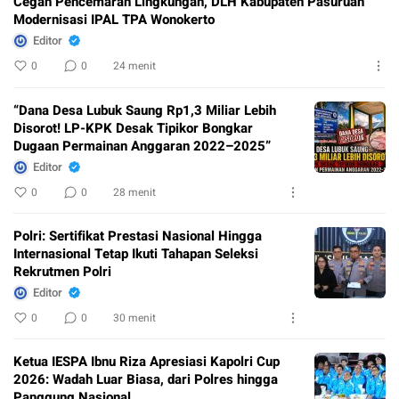
Cegah Pencemaran Lingkungan, DLH Kabupaten Pasuruan
Modernisasi IPAL TPA Wonokerto
Editor
0
0
24 menit
“Dana Desa Lubuk Saung Rp1,3 Miliar Lebih
Disorot! LP-KPK Desak Tipikor Bongkar
Dugaan Permainan Anggaran 2022–2025”
Editor
0
0
28 menit
Polri: Sertifikat Prestasi Nasional Hingga
Internasional Tetap Ikuti Tahapan Seleksi
Rekrutmen Polri
Editor
0
0
30 menit
Ketua IESPA Ibnu Riza Apresiasi Kapolri Cup
2026: Wadah Luar Biasa, dari Polres hingga
Panggung Nasional