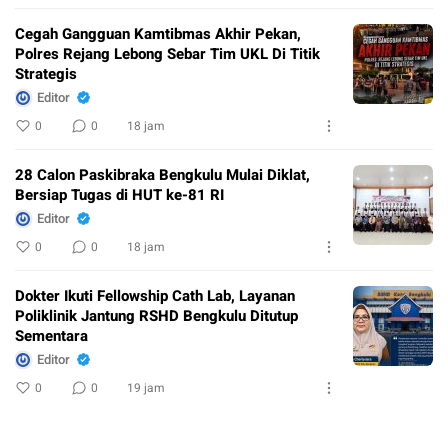
Cegah Gangguan Kamtibmas Akhir Pekan,
Polres Rejang Lebong Sebar Tim UKL Di Titik
Strategis
Editor
0
0
18 jam
28 Calon Paskibraka Bengkulu Mulai Diklat,
Bersiap Tugas di HUT ke-81 RI
Editor
0
0
18 jam
Dokter Ikuti Fellowship Cath Lab, Layanan
Poliklinik Jantung RSHD Bengkulu Ditutup
Sementara
Editor
0
0
19 jam