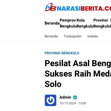
Narasi Berita
Pemprov
Kota
Provinsi
Beranda
Bengkulu
Bengkulu
Bengkulu
Beranda
Terpopuler
Indeks
PROVINSI BENGKULU
Pesilat Asal Beng
Sukses Raih Meda
Solo
Admin
10/12/2024 - 13:08