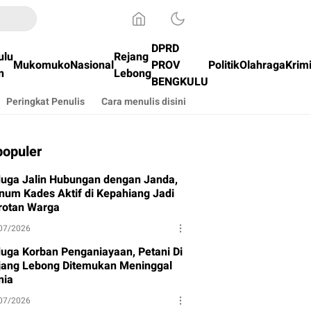
DPRD
ulu
Rejang
Mukomuko
Nasional
PROV
Politik
Olahraga
Krim
n
Lebong
BENGKULU
Peringkat Penulis
Cara menulis disini
populer
duga Jalin Hubungan dengan Janda,
num Kades Aktif di Kepahiang Jadi
rotan Warga
07/2026
duga Korban Penganiayaan, Petani Di
jang Lebong Ditemukan Meninggal
nia
07/2026