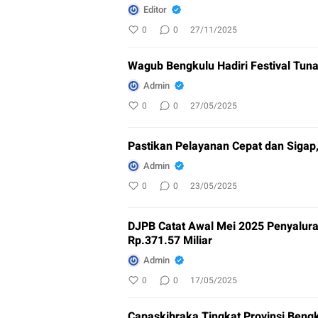
Editor
0
0
27/11/2025
Wagub Bengkulu Hadiri Festival Tun
Admin
0
0
27/05/2025
Pastikan Pelayanan Cepat dan Siga
Admin
0
0
23/05/2025
DJPB Catat Awal Mei 2025 Penyalura
Rp.371.57 Miliar
Admin
0
0
17/05/2025
Capaskibraka Tingkat Provinsi Bengk