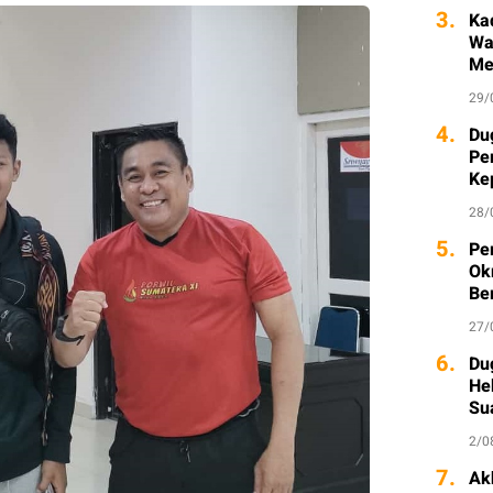
3.
Ka
Wa
Me
29/
4.
Du
Pe
Ke
Ka
28/
5.
Pe
Ok
Be
27/
6.
Du
He
Su
2/0
7.
Ak