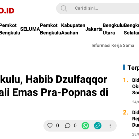
Pemkot
Pemkot
Kabupaten
Bengkulu
Bengk
SELUMA
Jakarta
Bengkulu
Bengkulu
Asahan
Utara
Selata
Informasi Kerja Sama
Ter
kulu, Habib Dzulfaqqor
1.
Di
Ok
li Emas Pra-Popnas di
So
24/
2.
Di
Re
Du
0
0
28/