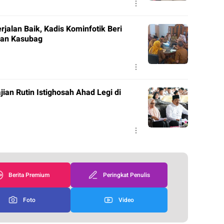
jalan Baik, Kadis Kominfotik Beri
dan Kasubag
jian Rutin Istighosah Ahad Legi di
Berita Premium
Peringkat Penulis
Foto
Video