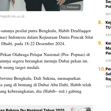
Seg
Po
Perbesar
30/
elatih/nb.co.id.-
8.
Ke
TU
-satunya pesilat putra Bengkulu, Habib Dzulfaqqor
23/
mnas) Indonesia dalam Kejuaraan Dunia Pencak Silat
9.
u Dhabi, pada 18-22 Desember 2024.
Ke
Mu
Pe
 Pekan Olahraga Pelajar Nasional (Pra- Popnas) di
lainnya segera berangkat menuju Dubai pekan ini.
2/0
b usung target medali.
10.
Per
Se
 Provinsi Bengkulu, Dali Sukma, memaparkan
Ra
a yang di bentang di Dubai Abu Dabi, Habib telah
23/
lang keberangkatan, dia (Habib– red.) gabung
nas Bahasa Ibu Nasional Tahun 2025