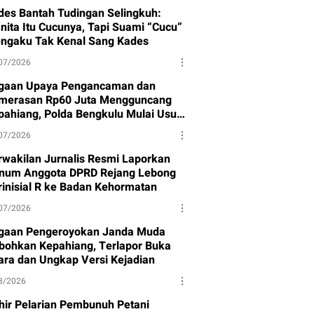
des Bantah Tudingan Selingkuh:
nita Itu Cucunya, Tapi Suami “Cucu”
ngaku Tak Kenal Sang Kades
07/2026
gaan Upaya Pengancaman dan
merasan Rp60 Juta Mengguncang
pahiang, Polda Bengkulu Mulai Usut
sus
07/2026
rwakilan Jurnalis Resmi Laporkan
num Anggota DPRD Rejang Lebong
rinisial R ke Badan Kehormatan
07/2026
gaan Pengeroyokan Janda Muda
bohkan Kepahiang, Terlapor Buka
ara dan Ungkap Versi Kejadian
8/2026
hir Pelarian Pembunuh Petani